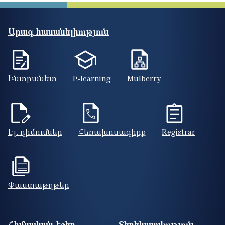
Արագ հասանելիություն
Ինտրանետ
E-learning
Mulberry
Էլ. դիմումներ
Հեռախոսագիրք
Registrar
Փաստաթղթեր
Footer site information
Հիմնական էջեր
Տեղեկատվություն