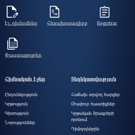
Էլ. դիմումներ
Հեռախոսագիրք
Registrar
Փաստաթղթեր
Footer site information
Հիմնական էջեր
Տեղեկատվություն
Ընդունելություն
Հաճախ տրվող հարցեր
Կրթություն
Թափուր հաստիքներ
Գիտություն
Կրթական ծրագրերի
որոնում
Նորություններ
Դիմորդներին