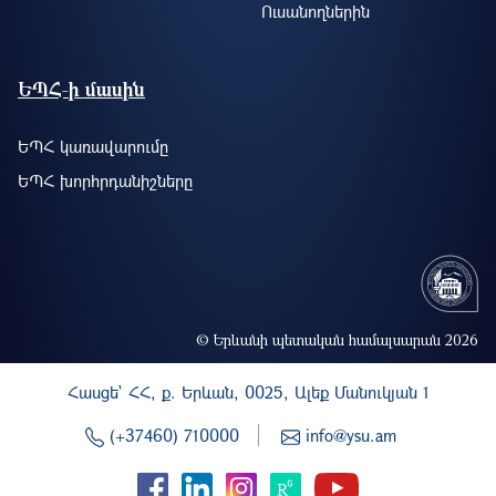
Ուսանողներին
ԵՊՀ-ի մասին
ԵՊՀ կառավարումը
ԵՊՀ խորհրդանիշները
© Երևանի պետական համալսարան 2026
Հասցե` ՀՀ, ք. Երևան, 0025, Ալեք Մանուկյան 1
(+37460) 710000
info@ysu.am