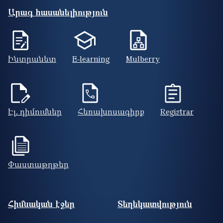
Արագ հասանելիություն
Ինտրանետ
E-learning
Mulberry
Էլ. դիմումներ
Հեռախոսագիրք
Registrar
Փաստաթղթեր
Footer site information
Հիմնական էջեր
Տեղեկատվություն