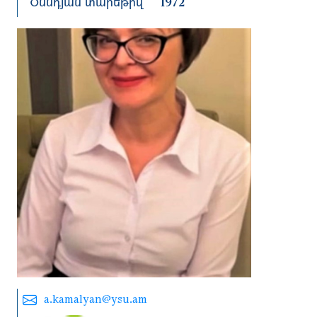
Ծննդյան տարեթիվ
1972
a.kamalyan@ysu.am