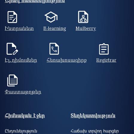
Արագ հասանելիություն
Ինտրանետ
E-learning
Mulberry
Էլ. դիմումներ
Հեռախոսագիրք
Registrar
Փաստաթղթեր
Footer site information
Հիմնական էջեր
Տեղեկատվություն
Ընդունելություն
Հաճախ տրվող հարցեր