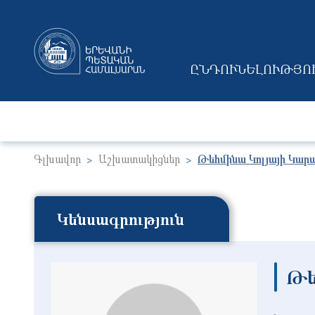
ԸՆԴՈՒՆԵԼՈՒԹՅՈ
MAIN NAVIGAT
Գլխավոր
Աշխատակիցներ
Թեհմինա Կոլյայի Կար
Կենսագրություն
Թե