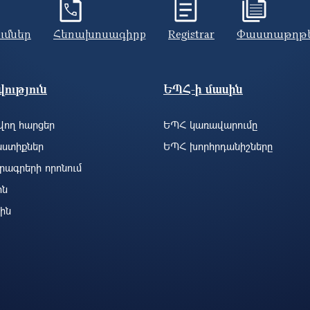
ումներ
Հեռախոսագիրք
Registrar
Փաստաթղթ
ություն
ԵՊՀ-ի մասին
ող հարցեր
ԵՊՀ կառավարումը
ստիքներ
ԵՊՀ խորհրդանիշները
րագրերի որոնում
ին
ին