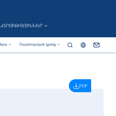
ՆՈՐՈՒԹՅՈՒՆՆԵՐ
իերա
Ուսանողական կյանք
PDF