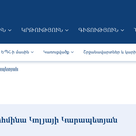
Skip to main content
ՒՆ
ԿՐԹՈՒԹՅՈՒՆ
ԳԻՏՈՒԹՅՈՒՆ
ION (ARM)
Secondary navigation (Arm)
ԵՊՀ-ի մասին
Կառուցվածք
Շրջանավարտներ և կար
ապետյան
հմինա Կոլյայի Կարապետյան