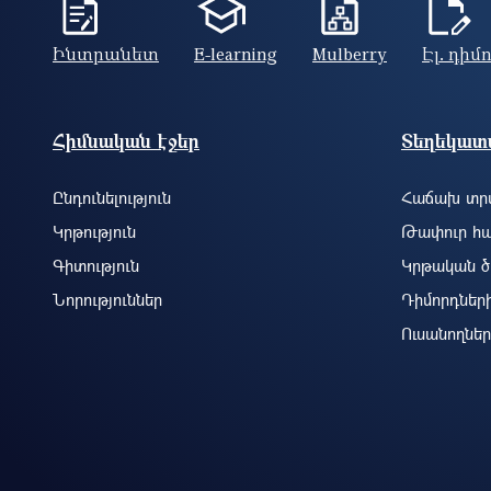
Ինտրանետ
E-learning
Mulberry
Էլ. դիմ
Footer site information
Հիմնական էջեր
Տեղեկատվ
Ընդունելություն
Հաճախ տրվ
Կրթություն
Թափուր հա
Գիտություն
Կրթական ծ
Նորություններ
Դիմորդներ
Ուսանողներ