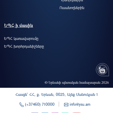
Ուսանողներին
ԵՊՀ-ի մասին
ԵՊՀ կառավարումը
ԵՊՀ խորհրդանիշները
© Երևանի պետական համալսարան 2026
Հասցե` ՀՀ, ք. Երևան, 0025, Ալեք Մանուկյան 1
(+37460) 710000
info@ysu.am