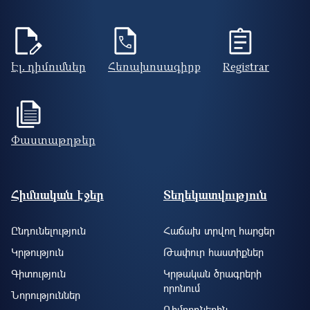
Էլ. դիմումներ
Հեռախոսագիրք
Registrar
Փաստաթղթեր
Footer site information
Հիմնական էջեր
Տեղեկատվություն
Ընդունելություն
Հաճախ տրվող հարցեր
Կրթություն
Թափուր հաստիքներ
Գիտություն
Կրթական ծրագրերի
որոնում
Նորություններ
Դիմորդներին