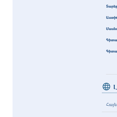
Տարե
Աստիճ
Մասնա
Գիտա
Գիտա
Լ
Հայե