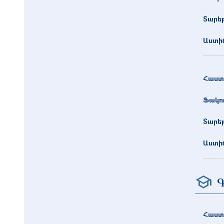
Տարե
Աստիճ
Հաստ
Ֆակո
Տարե
Աստիճ
Գ
Հաստ