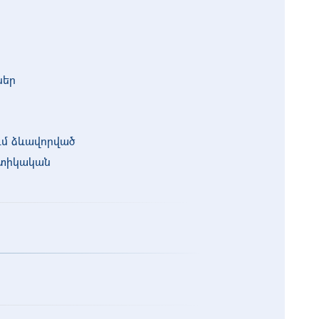
ներ
ւմ ձևավորված
պտիկական