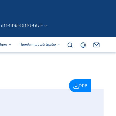
ՆՈՐՈՒԹՅՈՒՆՆԵՐ
իերա
Ուսանողական կյանք
PDF