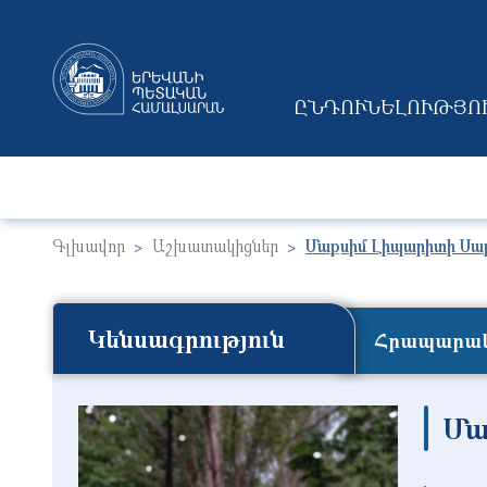
ԸՆԴՈՒՆԵԼՈՒԹՅՈ
MAIN NAVIGAT
Գլխավոր
Աշխատակիցներ
Մաքսիմ Լիպարիտի Սա
Կենսագրություն
Հրապարակ
Մա