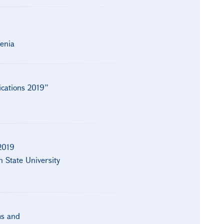
menia
ications 2019”
2019
n State University
ms and