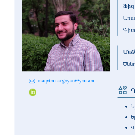
Ֆիզ
Առա
Գիտ
Անձ
Ծնն
maqsim.sargsyan@ysu.am
Գ
Ն
Ե
Վ