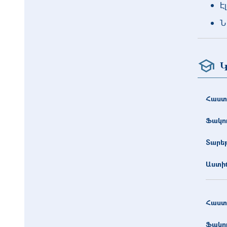
Է
Ն
Կ
Հաստ
Ֆակո
Տարե
Աստիճ
Հաստ
Ֆակո