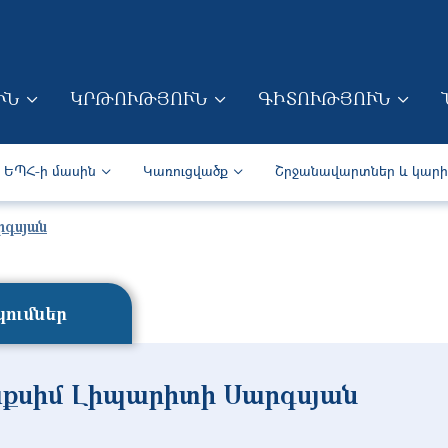
Skip to main content
ՒՆ
ԿՐԹՈՒԹՅՈՒՆ
ԳԻՏՈՒԹՅՈՒՆ
ION (ARM)
Secondary navigation (Arm)
ԵՊՀ-ի մասին
Կառուցվածք
Շրջանավարտներ և կար
րգսյան
ումներ
քսիմ Լիպարիտի Սարգսյան