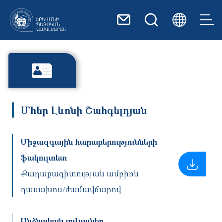
Skip to main content
Մհեր Լևոնի Շահգելդյան
Միջազգային հարաբերությունների
ֆակուլտետ
Քաղաքագիտության ամբիոն
դասախոս/ժամավճարով
Անձնական տվյալներ