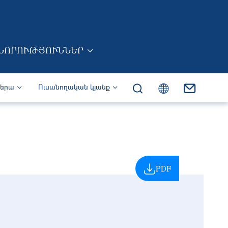
ՆՈՐՈՒԹՅՈՒՆՆԵՐ
իերա
Ուսանողական կյանք
PDF