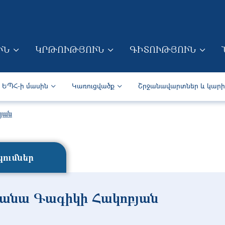
Skip to main content
ՒՆ
ԿՐԹՈՒԹՅՈՒՆ
ԳԻՏՈՒԹՅՈՒՆ
ION (ARM)
Secondary navigation (Arm)
ԵՊՀ-ի մասին
Կառուցվածք
Շրջանավարտներ և կար
յան
ումներ
անա Գագիկի Հակոբյան