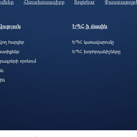
ումներ
Հեռախոսագիրք
Registrar
Փաստաթղթ
ություն
ԵՊՀ-ի մասին
ող հարցեր
ԵՊՀ կառավարումը
ստիքներ
ԵՊՀ խորհրդանիշները
րագրերի որոնում
ին
ին