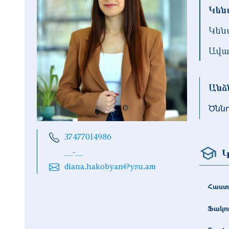
Կեն
Կեն
Ավա
Անձ
Ծնն
37477014986
Կ
__-__
diana.hakobyan@ysu.am
Հաստ
Ֆակո