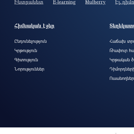
Ինտրանետ
E-learning
Mulberry
Էլ. դիմ
Footer site information
Հիմնական էջեր
Տեղեկատվ
Ընդունելություն
Հաճախ տրվ
Կրթություն
Թափուր հա
Գիտություն
Կրթական ծ
Նորություններ
Դիմորդներ
Ուսանողներ