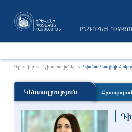
ԸՆԴՈՒՆԵԼՈՒԹՅՈ
MAIN NAVIGAT
Գլխավոր
Աշխատակիցներ
Դիանա Գագիկի Հակոբ
Կենսագրություն
Հրապարակ
Դի