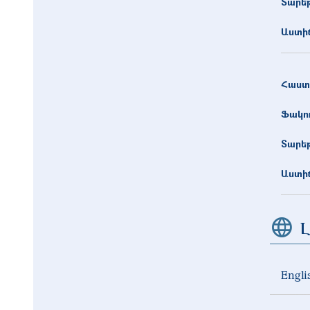
Տարե
Աստիճ
Հաստ
Ֆակո
Տարե
Աստիճ
Լ
Engli