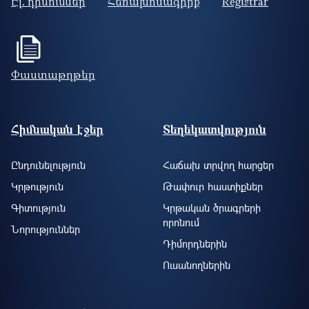
Էլ. դիմումներ
Հեռախոսագիրք
Registrar
Փաստաթղթեր
Footer site information
Հիմնական էջեր
Տեղեկատվություն
Ընդունելություն
Հաճախ տրվող հարցեր
Կրթություն
Թափուր հաստիքներ
Գիտություն
Կրթական ծրագրերի
որոնում
Նորություններ
Դիմորդներին
Ուսանողներին