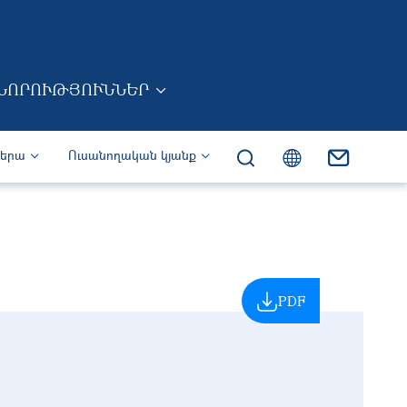
ՆՈՐՈՒԹՅՈՒՆՆԵՐ
իերա
Ուսանողական կյանք
PDF