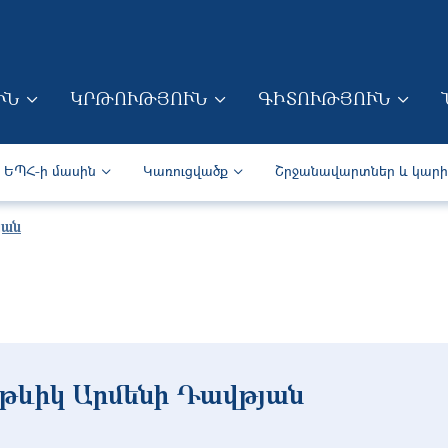
Skip to main content
ՒՆ
ԿՐԹՈՒԹՅՈՒՆ
ԳԻՏՈՒԹՅՈՒՆ
ION (ARM)
Secondary navigation (Arm)
ԵՊՀ-ի մասին
Կառուցվածք
Շրջանավարտներ և կար
յան
թևիկ Արմենի Դավթյան