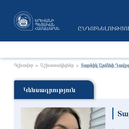
ԸՆԴՈՒՆԵԼՈՒԹՅՈ
MAIN NAVIGAT
Գլխավոր
Աշխատակիցներ
Տաթևիկ Արմենի Դավթ
Կենսագրություն
Տա