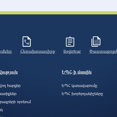
ումներ
Հեռախոսագիրք
Registrar
Փաստաթղթ
ություն
ԵՊՀ-ի մասին
ող հարցեր
ԵՊՀ կառավարումը
ստիքներ
ԵՊՀ խորհրդանիշները
րագրերի որոնում
ին