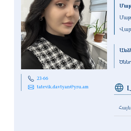
Մաթ
Մաթ
Վար
Անձ
Ծնն
23-66
Լ
tatevik.davtyan@ysu.am
Հայե