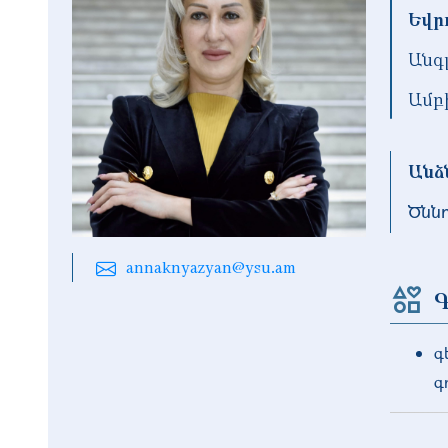
Եվր
Անգ
Ամբ
Անձ
Ծնն
annaknyazyan@ysu.am
Գ
գ
գ