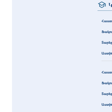
Կ
Հաստ
Ֆակո
Տարե
Աստիճ
Հաստ
Ֆակո
Տարե
Աստիճ