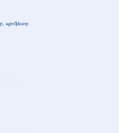
ր, պրոֆեսոր