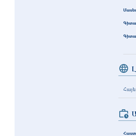
Մասնա
Գիտա
Գիտա
Լ
Հայե
Հաստ