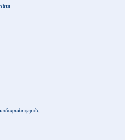
լտետ
աոճաբանություն,