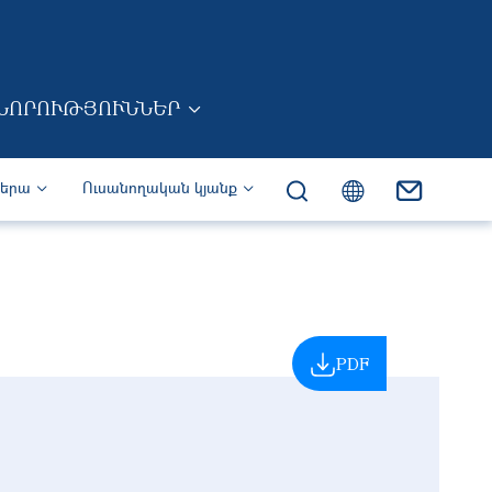
ՆՈՐՈՒԹՅՈՒՆՆԵՐ
իերա
Ուսանողական կյանք
PDF