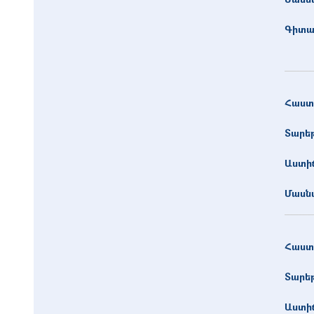
Գիտա
Հաստ
Տարե
Աստիճ
Մասնա
Հաստ
Տարե
Աստիճ