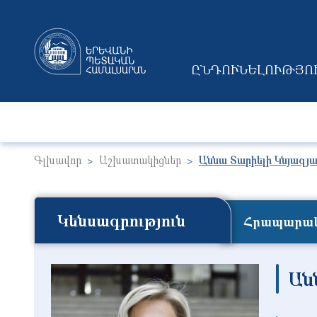
ԸՆԴՈՒՆԵԼՈՒԹՅՈ
MAIN NAVIGAT
Գլխավոր
Աշխատակիցներ
Աննա Տարիելի Կնյազյ
Կենսագրություն
Հրապարակ
Ան