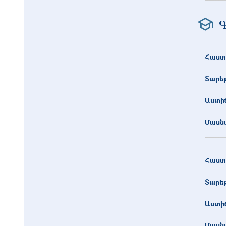
Գ
Հաստ
Տարե
Աստիճ
Մասնա
Հաստ
Տարե
Աստիճ
Մասնա