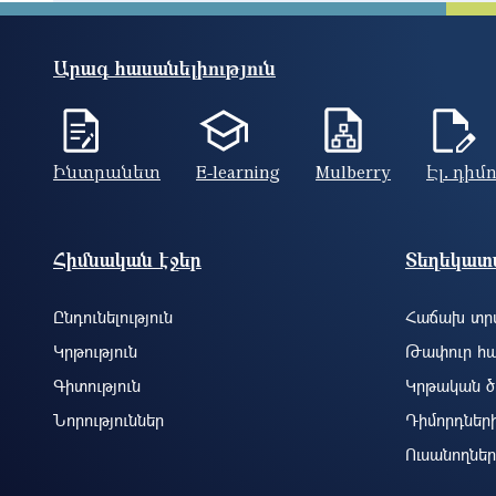
Արագ հասանելիություն
Ինտրանետ
E-learning
Mulberry
Էլ. դիմ
Footer site information
Հիմնական էջեր
Տեղեկատվ
Ընդունելություն
Հաճախ տրվ
Կրթություն
Թափուր հա
Գիտություն
Կրթական ծ
Նորություններ
Դիմորդներ
Ուսանողներ