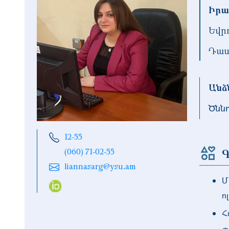
Իրա
Եվր
Դաս
Անձ
Ծնն
12-55
Գ
(060) 71-02-55
liannasarg@ysu.am
Մ
ո
Հ