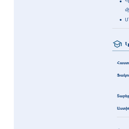
Պ
մ
Մ
Կ
Հաստ
Ֆակո
Տարե
Աստիճ