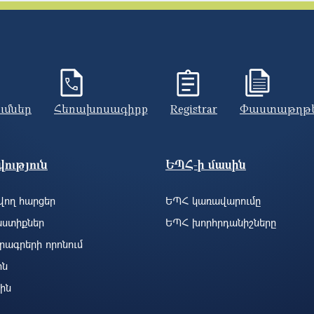
ումներ
Հեռախոսագիրք
Registrar
Փաստաթղթ
ություն
ԵՊՀ-ի մասին
ող հարցեր
ԵՊՀ կառավարումը
ստիքներ
ԵՊՀ խորհրդանիշները
րագրերի որոնում
ին
ին