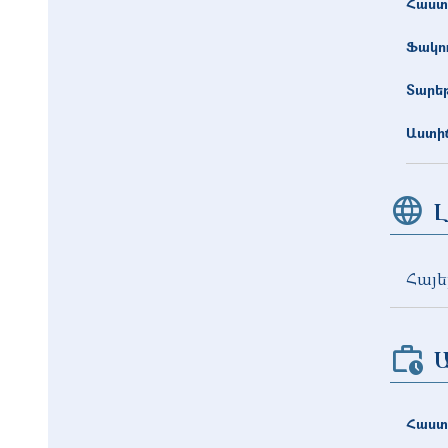
Հաստ
Ֆակո
Տարե
Աստիճ
Լ
Հայե
Հաստ