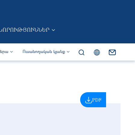
ՆՈՐՈՒԹՅՈՒՆՆԵՐ
իերա
Ուսանողական կյանք
PDF