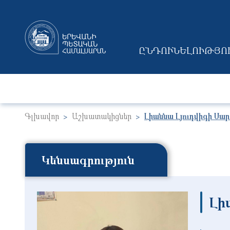
ԸՆԴՈՒՆԵԼՈՒԹՅՈ
MAIN NAVIGAT
Գլխավոր
Աշխատակիցներ
Լիաննա Լյուդվիգի Սար
Կենսագրություն
Լի