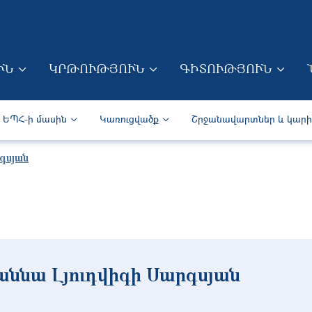
Skip to main content
ՒՆ
ԿՐԹՈՒԹՅՈՒՆ
ԳԻՏՈՒԹՅՈՒՆ
ION (ARM)
Secondary navigation (Arm)
ԵՊՀ-ի մասին
Կառուցվածք
Շրջանավարտներ և կար
գսյան
աննա Լյուդվիգի Սարգսյան