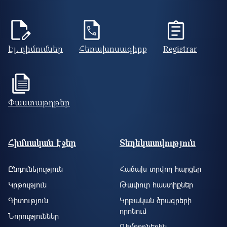
Էլ. դիմումներ
Հեռախոսագիրք
Registrar
Փաստաթղթեր
Footer site information
Հիմնական էջեր
Տեղեկատվություն
Ընդունելություն
Հաճախ տրվող հարցեր
Կրթություն
Թափուր հաստիքներ
Գիտություն
Կրթական ծրագրերի
որոնում
Նորություններ
Դիմորդներին