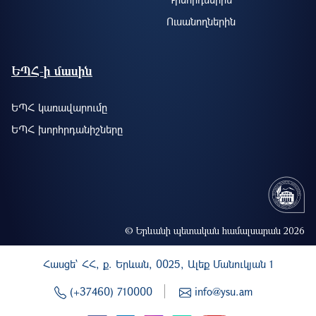
Ուսանողներին
ԵՊՀ-ի մասին
ԵՊՀ կառավարումը
ԵՊՀ խորհրդանիշները
© Երևանի պետական համալսարան 2026
Հասցե` ՀՀ, ք. Երևան, 0025, Ալեք Մանուկյան 1
(+37460) 710000
info@ysu.am