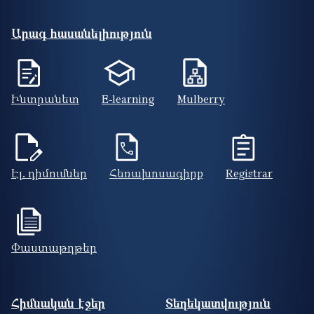
Արագ հասանելիություն
Ինտրանետ
E-learning
Mulberry
Էլ. դիմումներ
Հեռախոսագիրք
Registrar
Փաստաթղթեր
Footer site information
Հիմնական էջեր
Տեղեկատվություն