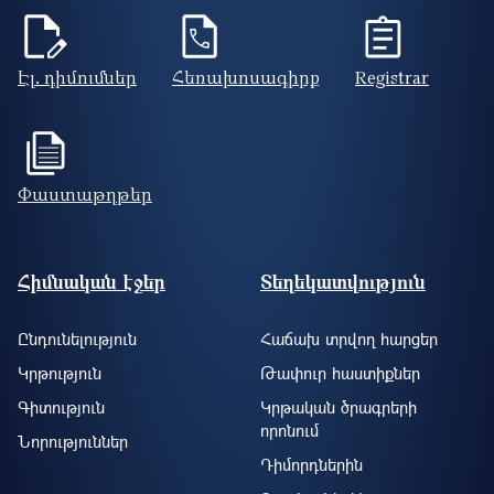
Էլ. դիմումներ
Հեռախոսագիրք
Registrar
Փաստաթղթեր
Footer site information
Հիմնական էջեր
Տեղեկատվություն
Ընդունելություն
Հաճախ տրվող հարցեր
Կրթություն
Թափուր հաստիքներ
Գիտություն
Կրթական ծրագրերի
որոնում
Նորություններ
Դիմորդներին