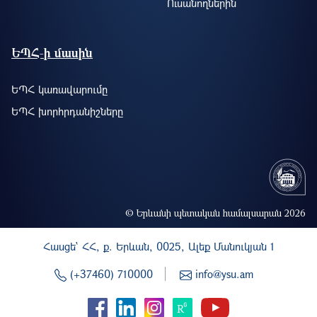
Ուսանողներին
ԵՊՀ-ի մասին
ԵՊՀ կառավարումը
ԵՊՀ խորհրդանիշները
© Երևանի պետական համալսարան 2026
Հասցե` ՀՀ, ք. Երևան, 0025, Ալեք Մանուկյան 1
(+37460) 710000
info@ysu.am