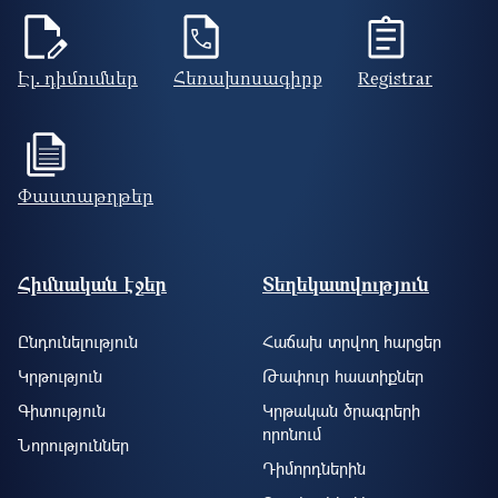
Էլ. դիմումներ
Հեռախոսագիրք
Registrar
Փաստաթղթեր
Footer site information
Հիմնական էջեր
Տեղեկատվություն
Ընդունելություն
Հաճախ տրվող հարցեր
Կրթություն
Թափուր հաստիքներ
Գիտություն
Կրթական ծրագրերի
որոնում
Նորություններ
Դիմորդներին