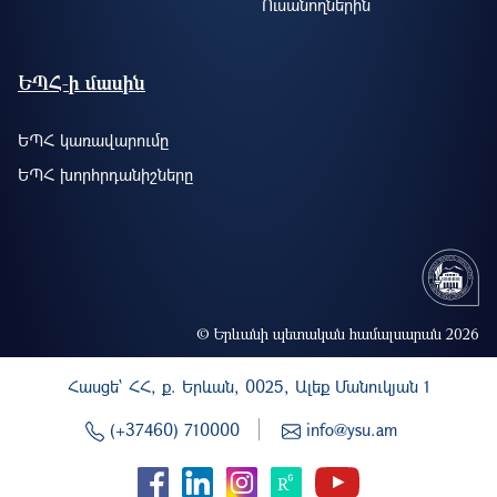
Ուսանողներին
ԵՊՀ-ի մասին
ԵՊՀ կառավարումը
ԵՊՀ խորհրդանիշները
© Երևանի պետական համալսարան 2026
Հասցե` ՀՀ, ք. Երևան, 0025, Ալեք Մանուկյան 1
(+37460) 710000
info@ysu.am