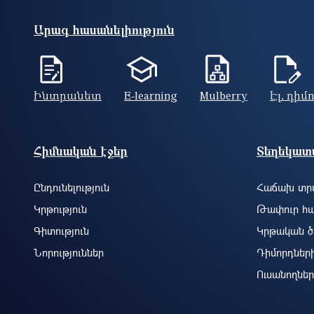
Արագ հասանելիություն
Ինտրանետ
E-learning
Mulberry
Էլ. դիմ
Footer site information
Հիմնական էջեր
Տեղեկատվ
Ընդունելություն
Հաճախ տրվ
Կրթություն
Թափուր հա
Գիտություն
Կրթական ծ
Նորություններ
Դիմորդներ
Ուսանողներ