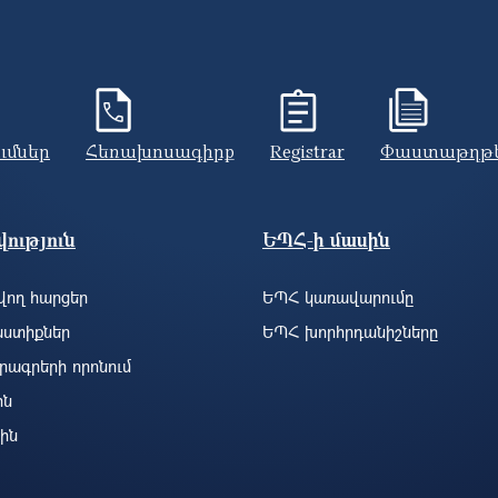
ումներ
Հեռախոսագիրք
Registrar
Փաստաթղթ
ություն
ԵՊՀ-ի մասին
ող հարցեր
ԵՊՀ կառավարումը
ստիքներ
ԵՊՀ խորհրդանիշները
րագրերի որոնում
ին
ին