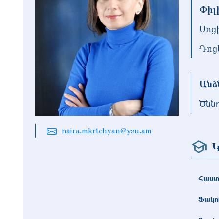
Փիլ
Սոց
Դոց
Անձ
Ծնն
naira.mkrtchyan@ysu.am
Կ
Հաստ
Ֆակո