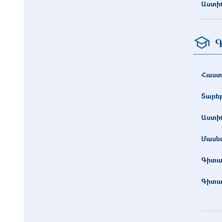
Աստիճ
Գ
Հաստ
Տարե
Աստիճ
Մասնա
Գիտա
Գիտա