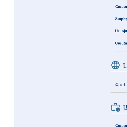
Հաստ
Տարե
Աստիճ
Մասնա
Լ
Հայե
Հաստ