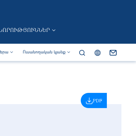
ՆՈՐՈՒԹՅՈՒՆՆԵՐ
իերա
Ուսանողական կյանք
PDF