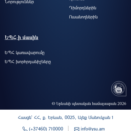
Նորություններ
Դիմորդներին
Ուսանողներին
ԵՊՀ-ի մասին
ԵՊՀ կառավարումը
ԵՊՀ խորհրդանիշները
© Երևանի պետական համալսարան 2026
Հասցե` ՀՀ, ք. Երևան, 0025, Ալեք Մանուկյան 1
(+37460) 710000
info@ysu.am