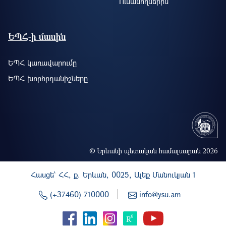
Ուսանողներին
ԵՊՀ-ի մասին
ԵՊՀ կառավարումը
ԵՊՀ խորհրդանիշները
© Երևանի պետական համալսարան 2026
Հասցե` ՀՀ, ք. Երևան, 0025, Ալեք Մանուկյան 1
(+37460) 710000
info@ysu.am