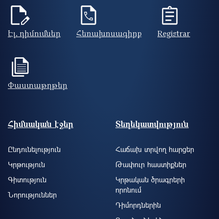
Էլ. դիմումներ
Հեռախոսագիրք
Registrar
Փաստաթղթեր
Footer site information
Հիմնական էջեր
Տեղեկատվություն
Ընդունելություն
Հաճախ տրվող հարցեր
Կրթություն
Թափուր հաստիքներ
Գիտություն
Կրթական ծրագրերի
որոնում
Նորություններ
Դիմորդներին