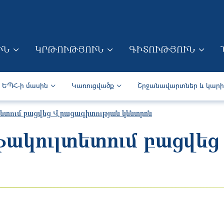
Skip to main content
ՒՆ
ԿՐԹՈՒԹՅՈՒՆ
ԳԻՏՈՒԹՅՈՒՆ
ION (ARM)
Secondary navigation (Arm)
ԵՊՀ-ի մասին
Կառուցվածք
Շրջանավարտներ և կար
ետում բացվեց Վրացագիտության կենտրոն
ակուլտետում բացվեց