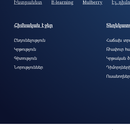
Ինտրանետ
E-learning
Mulberry
Էլ. դիմ
Footer site information
Հիմնական էջեր
Տեղեկատվ
Ընդունելություն
Հաճախ տրվ
Կրթություն
Թափուր հա
Գիտություն
Կրթական ծ
Նորություններ
Դիմորդներ
Ուսանողներ