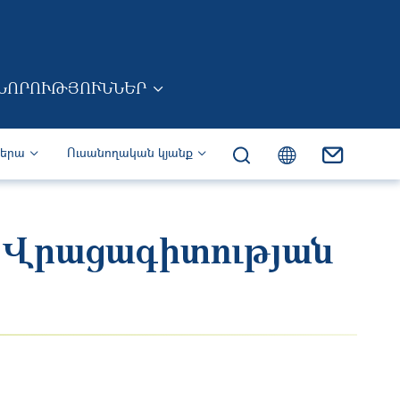
ՆՈՐՈՒԹՅՈՒՆՆԵՐ
իերա
Ուսանողական կյանք
 Վրացագիտության