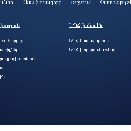
ումներ
Հեռախոսագիրք
Registrar
Փաստաթղթ
ություն
ԵՊՀ-ի մասին
ող հարցեր
ԵՊՀ կառավարումը
ստիքներ
ԵՊՀ խորհրդանիշները
րագրերի որոնում
ին
ին