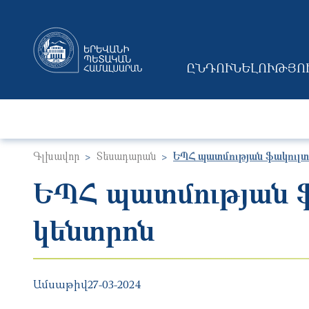
ԸՆԴՈՒՆԵԼՈՒԹՅՈ
MAIN NAVIGAT
Գլխավոր
Տեսադարան
ԵՊՀ պատմության ֆակուլտ
ԵՊՀ պատմության ֆ
կենտրոն
Ամսաթիվ
27-03-2024