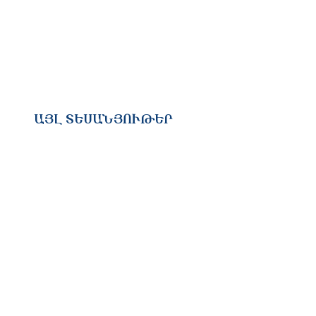
ԱՅԼ ՏԵՍԱՆՅՈՒԹԵՐ