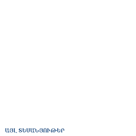
ԱՅԼ ՏԵՍԱՆՅՈՒԹԵՐ