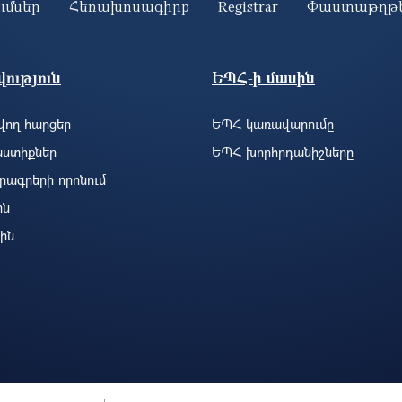
ումներ
Հեռախոսագիրք
Registrar
Փաստաթղթ
ություն
ԵՊՀ-ի մասին
ող հարցեր
ԵՊՀ կառավարումը
ստիքներ
ԵՊՀ խորհրդանիշները
րագրերի որոնում
ին
ին