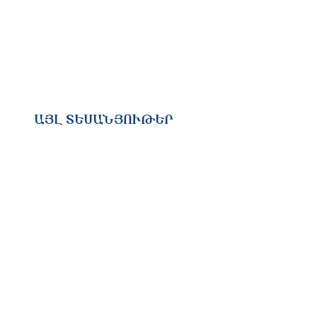
ԱՅԼ ՏԵՍԱՆՅՈՒԹԵՐ