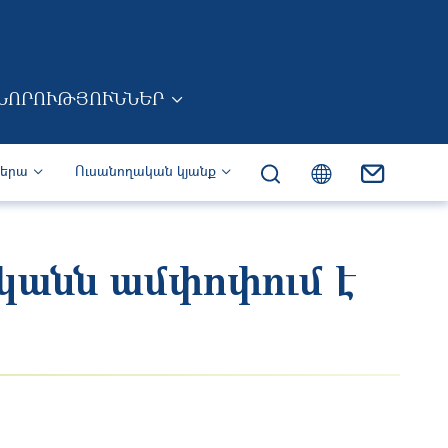
ՆՈՐՈՒԹՅՈՒՆՆԵՐ
իերա
Ուսանողական կյանք
կանն ամփոփում է