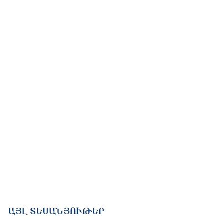
ԱՅԼ ՏԵՍԱՆՅՈՒԹԵՐ