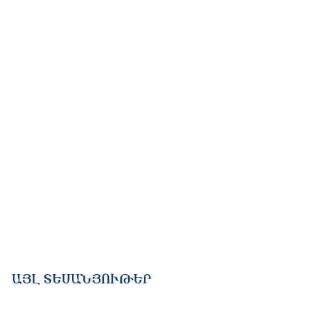
ԱՅԼ ՏԵՍԱՆՅՈՒԹԵՐ