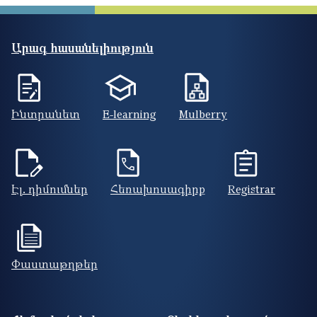
Արագ հասանելիություն
Ինտրանետ
E-learning
Mulberry
Էլ. դիմումներ
Հեռախոսագիրք
Registrar
Փաստաթղթեր
Footer site information