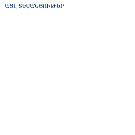
ԱՅԼ ՏԵՍԱՆՅՈՒԹԵՐ