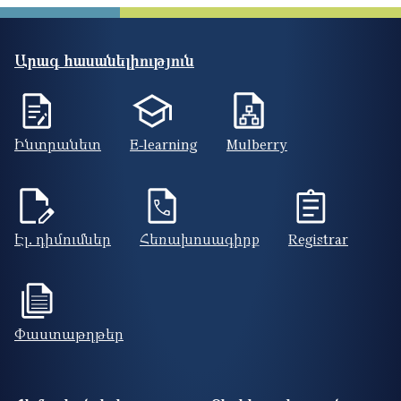
Արագ հասանելիություն
Ինտրանետ
E-learning
Mulberry
Էլ. դիմումներ
Հեռախոսագիրք
Registrar
Փաստաթղթեր
Footer site information