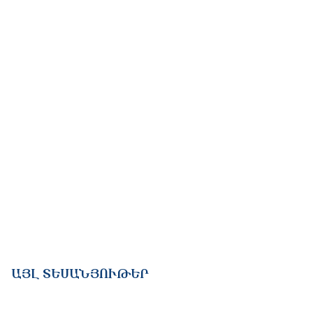
ԱՅԼ ՏԵՍԱՆՅՈՒԹԵՐ