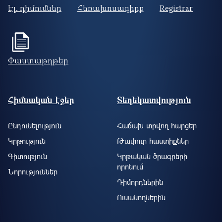
Էլ. դիմումներ
Հեռախոսագիրք
Registrar
Փաստաթղթեր
Footer site information
Հիմնական էջեր
Տեղեկատվություն
Ընդունելություն
Հաճախ տրվող հարցեր
Կրթություն
Թափուր հաստիքներ
Գիտություն
Կրթական ծրագրերի
որոնում
Նորություններ
Դիմորդներին
Ուսանողներին