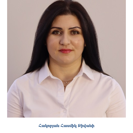
Հակոբյան Հասմիկ Ջիվանի