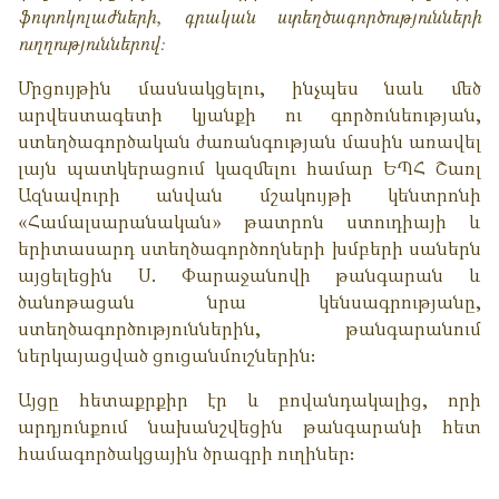
ֆոտոկոլաժներ
ի
,
գրական ստեղծագործություններ
ի
ուղղություններով:
Մրցույթին մասնակցելու, ինչպես նաև մեծ
արվեստագետի կյանքի ու գործունեության,
ստեղծագործական ժառանգության մասին առավել
լայն պատկերացում կազմելու համար
ԵՊՀ Շառլ
Ազնավուրի անվան մշակույթի կենտրոնի
«
Համալսարանական
»
թատրոն ստուդիայի և
երիտասարդ ստեղծագործողների խմբերի
սաներն
այցելեցին
Ս.
Փարաջանովի թանգարան
և
ծանոթա
ցան
նրա կենսագրությանը
,
ստեղծագործությունների
ն
,
թանգարանում
ներկայացված ցուցանմուշներին։
Այցը հետաքրքիր էր և բովանդակալից, որի
արդյունքում նախանշվեցին թանգարանի հետ
համագործակցային ծրագրի ուղիներ: