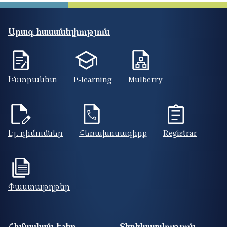
Արագ հասանելիություն
Ինտրանետ
E-learning
Mulberry
Էլ. դիմումներ
Հեռախոսագիրք
Registrar
Փաստաթղթեր
Footer site information
Հիմնական էջեր
Տեղեկատվություն