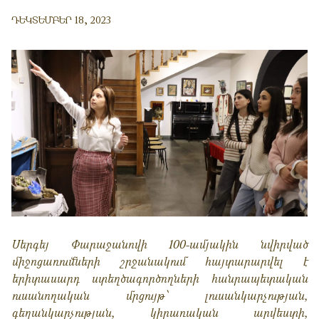
ԴԵԿՏԵՄԲԵՐ 18, 2023
Ս
երգեյ
Փարաջանովի 100-ամյակի
ն նվիրված
միջոցառումների շրջանակում
հայտարարվել
է
երիտասարդ ստեղծագործողների հանրապետական
ուսանողական մրցույթ՝ լուսանկարչ
ության
,
գեղանկարչ
ության
,
կիրառական արվեստի,