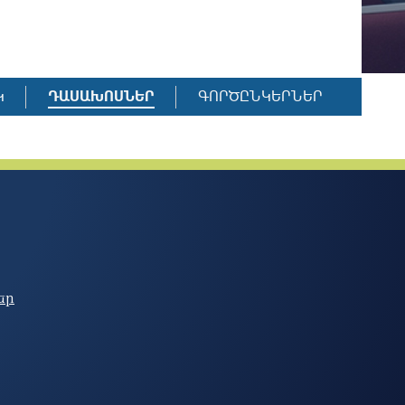
Կ
ԴԱՍԱԽՈՍՆԵՐ
ԳՈՐԾԸՆԿԵՐՆԵՐ
եր