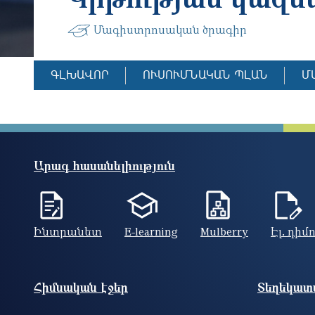
Մագիստրոսական ծրագիր
ԳԼԽԱՎՈՐ
ՈՒՍՈՒՄՆԱԿԱՆ ՊԼԱՆ
Մ
Արագ հասանելիություն
Ինտրանետ
E-learning
Mulberry
Էլ. դիմ
Footer site information
Հիմնական էջեր
Տեղեկատվ