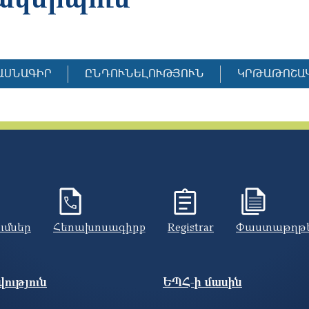
ԱՍՆԱԳԻՐ
ԸՆԴՈՒՆԵԼՈՒԹՅՈՒՆ
ԿՐԹԱԹՈՇԱ
ումներ
Հեռախոսագիրք
Registrar
Փաստաթղթ
ություն
ԵՊՀ-ի մասին