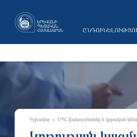
ԸՆԴՈՒՆԵԼՈՒԹՅՈ
MAIN NAVIGAT
Գլխավոր
ԵՊՀ ֆակուլտետներ և կրթական կեն
Կրթության կազմ