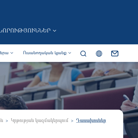
ՆՈՐՈՒԹՅՈՒՆՆԵՐ
իերա
Ուսանողական կյանք
ոն
Կրթության կազմակերպում
Դասախոսներ