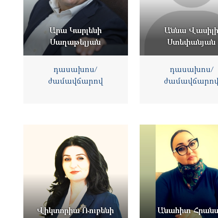
Արա Կարլենի
Աննա Վասիլ
Սաղաթելյան
Ստեփանյան
դասախոս/
դասախոս/
ժամավճարով
ժամավճարո
Վիկտորիա Ռուբենի
Անահիտ Հրան