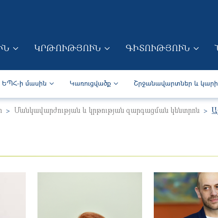
Skip to main content
ՒՆ
ԿՐԹՈՒԹՅՈՒՆ
ԳԻՏՈՒԹՅՈՒՆ
ION (ARM)
Secondary navigation (Arm)
ԵՊՀ-ի մասին
Կառուցվածք
Շրջանավարտներ և կար
ր
Մանկավարժության և կրթության զարգացման կենտրոն
Ա