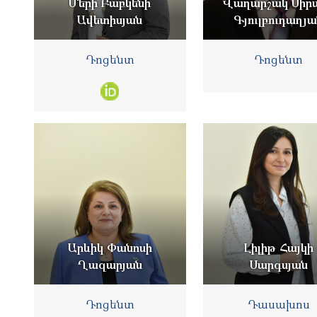
Մերի Բաբկենի
Վաղարշակ Սիր
Ավետիսյան
Գյուլբուդաղյ
Դոցենտ
Դոցենտ
Արևիկ Փանոսի
Լիլիթ Հայկի
Ղազարյան
Սարգսյան
Դոցենտ
Դասախոս