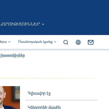
ՆՈՐՈՒԹՅՈՒՆՆԵՐ
իերա
Ուսանողական կյանք
շխատակիցներ
Գլխավոր էջ
Կենտրոնի մասին