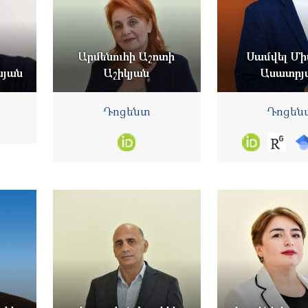
Արմենուհի Աշոտի
Սամվել Մի
այան
Աշիկյան
Ասատրյ
Դոցենտ
Դոցեն