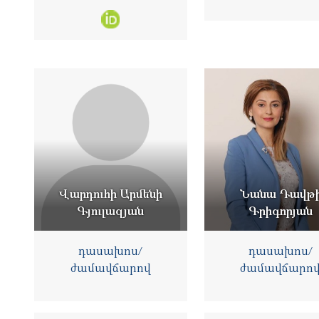
Վարդուհի Արմենի
Նանա Դավթ
Գյուլազյան
Գրիգորյան
դասախոս/
դասախոս/
ժամավճարով
ժամավճարո