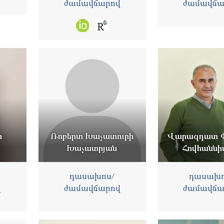
ժամավճարով
ժամավճա
ի
Ռոբերտ Խաչատուրի
Վարազդատ Փ
Խաչատրյան
Հովհաննի
դասախոս/
դասախո
վ
ժամավճարով
ժամավճա