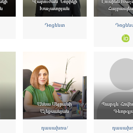
ակի
Վարուժան Նորիկի
Լուսինե Խաչ
ան
Խաչատրյան
Հայրապե
Դոցենտ
Դոցեն
Աննա Սեյրանի
Պարգև Հովհ
Ալեքսանյան
Գևորգյ
դասախոս/
դասախո