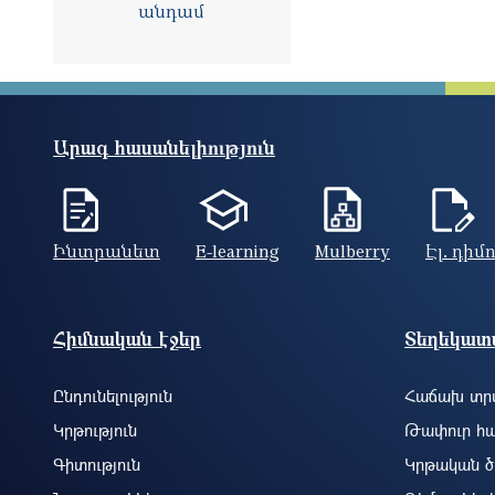
անդամ
Արագ հասանելիություն
Ինտրանետ
E-learning
Mulberry
Էլ. դիմ
Footer site information
Հիմնական էջեր
Տեղեկատվ
Ընդունելություն
Հաճախ տրվ
Կրթություն
Թափուր հա
Գիտություն
Կրթական ծ