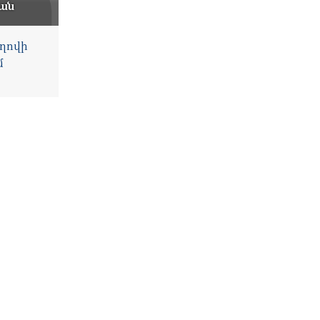
ան
ղովի
մ