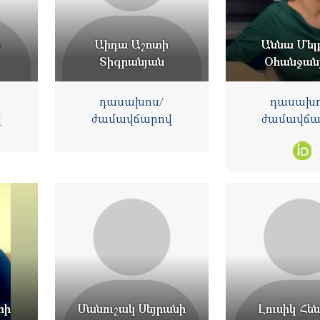
ի
Աիդա Աշոտի
Աննա Մել
Տիգրանյան
Օհանջան
դասախոս/
դասախո
վ
ժամավճարով
ժամավճա
տի
Մանուշակ Սեյրանի
Լուսիկ Հե