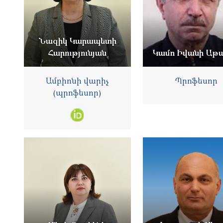
Նազիկ Կարապետի
Հարությունյան
Կամո Իվանի Աթ
Ամբիոնի վարիչ
Պրոֆեսոր
(պրոֆեսոր)