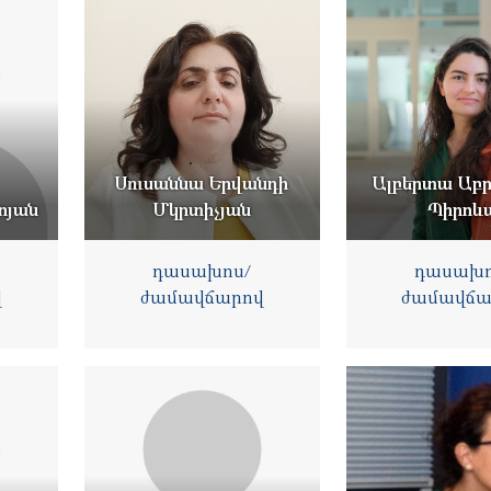
Սուսաննա Երվանդի
Ալբերտա Աբ
ոյան
Մկրտիչյան
Պիրոև
դասախոս/
դասախո
վ
ժամավճարով
ժամավճա