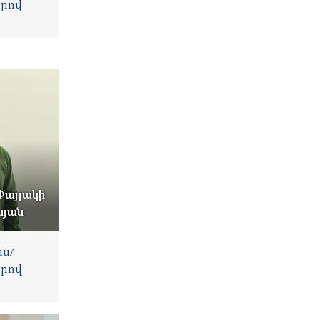
րով
այլակի
սյան
ս/
րով