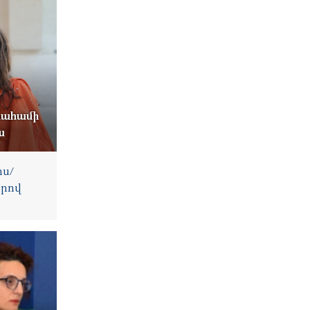
րահամի
ա
ս/
րով