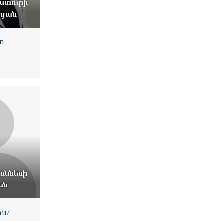
ատուրի
տյան
տ
աննեսի
ան
ս/