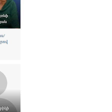
քոնի
յան
ս/
րով
նրիկի