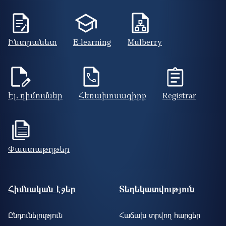
Ինտրանետ
E-learning
Mulberry
Էլ. դիմումներ
Հեռախոսագիրք
Registrar
Փաստաթղթեր
Footer site information
Հիմնական էջեր
Տեղեկատվություն
Ընդունելություն
Հաճախ տրվող հարցեր