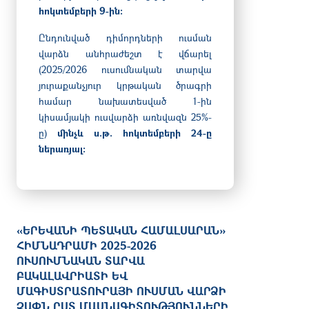
հոկտեմբերի 9-ին:
Ընդունված դիմորդների ուսման
վարձն անհրաժեշտ է վճարել
(2025/2026 ուսումնական տարվա
յուրաքանչյուր կրթական ծրագրի
համար նախատեսված 1-ին
կիսամյակի ուսվարձի առնվազն 25%-
ը)
մինչև ս.թ. հոկտեմբերի 24-ը
ներառյալ:
«ԵՐԵՎԱՆԻ ՊԵՏԱԿԱՆ ՀԱՄԱԼՍԱՐԱՆ»
ՀԻՄՆԱԴՐԱՄԻ 2025-2026
ՈՒՍՈՒՄՆԱԿԱՆ ՏԱՐՎԱ
ԲԱԿԱԼԱՎՐԻԱՏԻ ԵՎ
ՄԱԳԻՍՏՐԱՏՈՒՐԱՅԻ ՈՒՍՄԱՆ ՎԱՐՁԻ
ՉԱՓՆ ԸՍՏ ՄԱՍՆԱԳԻՏՈՒԹՅՈՒՆՆԵՐԻ