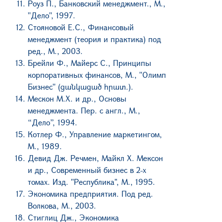
Роуз П., Банковский менеджмент., М.,
''Дело'', 1997.
Стояновой Е.С., Финансовый
менеджмент
(теория
и
практика) под
ред., М., 2003.
Брейли Ф.,
Майерс
С., Принципы
корпоративных
финансов, М., ''Олимп
Бизнес'' (ցանկացած
հրատ.).
Мескон
М.Х. и
др., Основы
менеджмента. Пер. с
англ., М.,
“Дело”, 1994.
Котлер Ф., Управление маркетингом,
М., 1989.
Девид Дж. Речмен, Майкл Х. Мексон
и др., Современный бизнес
в 2-х
томах. Изд. ''Республика", М., 1995.
Экономика предприятия. Под ред.
Волкова, М., 2003.
Стиглиц Дж.,
Экономика