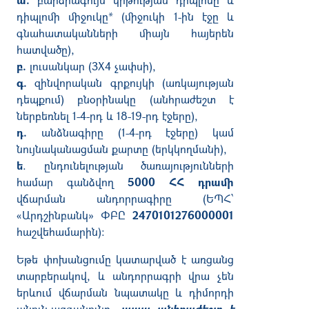
դիպլոմի միջուկը* (միջուկի 1-ին էջը և
գնահատականների միայն հայերեն
հատվածը),
բ.
լուսանկար (3X4 չափսի),
գ.
զինվորական գրքույկի (առկայության
դեպքում) բնօրինակը (անհրաժեշտ է
ներբեռնել 1-4-րդ և 18-19-րդ էջերը),
դ.
անձնագիրը (1-4-րդ էջերը) կամ
նույնականացման քարտը (երկկողմանի),
ե
. ընդունելության ծառայությունների
համար գանձվող
5000 ՀՀ դրամի
վճարման անդորրագիրը (ԵՊՀ՝
«Արդշինբանկ» ՓԲԸ
2470101276000001
հաշվեհամարին)։
Եթե փոխանցումը կատարված է առցանց
տարբերակով, և անդորրագրի վրա չեն
երևում վճարման նպատակը և դիմորդի
անուն-ազգանունը,
ապա անհրաժեշտ է