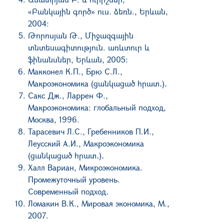
«Բանկային գործ»
ուս. ձեռն., Երևան,
2004։
Թորոսյան Թ., Միջազգային
տնտեսագիտություն. առևտուր և
ֆինանսներ, Երևան, 2005։
Макконел К.П., Брю С.Л.,
Макроэкономика (ցանկացած հրատ․)․
Сакс Дж., Ларрен Ф.,
Макроэкономика: глобальный подход,
Москва, 1996.
Тарасевич Л.С., Гребенников П.И.,
Леусский А.И., Макроэкономика
(ցանկացած հրատ․)․
Халл Вариан, Микроэкономика.
Промежуточный уровень.
Современный подход․
Ломакин В.К., Мировая экономика, М.,
2007.