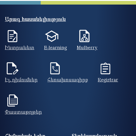
Արագ հասանելիություն
Ինտրանետ
E-learning
Mulberry
Էլ. դիմումներ
Հեռախոսագիրք
Registrar
Փաստաթղթեր
Footer site information
Հիմնական էջեր
Տեղեկատվություն