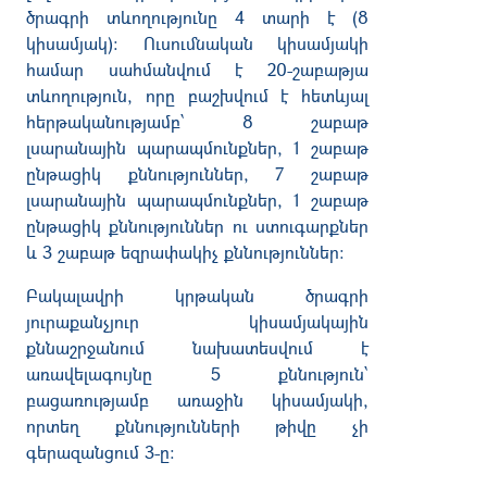
ծրագրի
տևողությունը
4
տարի
է
(8
կիսամյակ
):
Ուսումնական
կիսամյակի
համար
սահմանվում
է
20-
շաբաթյա
տևողություն
,
որը
բաշխվում
է
հետևյալ
հերթականությամբ՝
8
շաբաթ
լսարանային
պարապմունքներ
, 1
շաբաթ
ընթացիկ
քննություններ
, 7
շաբաթ
լսարանային
պարապմունքներ
, 1
շաբաթ
ընթացիկ
քննություններ
ու
ստուգարքներ
և
3
շաբաթ
եզրափակիչ
քննություններ
:
Բակալավրի
կրթական
ծրագրի
յուրաքանչյուր
կիսամյակային
քննաշրջանում
նախատեսվում
է
առավելագույնը
5
քննություն՝
բացառությամբ
առաջին
կիսամյակի
,
որտեղ
քննությունների
թիվը
չի
գերազանցում
3-
ը
: