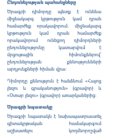
Ընդունելության պահանջները
Ծրագրի
դիմորդը
պետք
է
ունենա
միջնակարգ
կրթություն
կամ
դրան
համարժեք
որակավորում
.
միջնակարգ
կրթություն
կամ
դրան
համարժեք
որակավորում
ունեցող
դիմորդների
ընդունելությունը
կատարվում
է
մրցութային
հիմունքներով՝
ընդունելության
քննությունների
արդյունքների
հիման
վրա
։
Դիմորդը
քննություն
է
հանձնում
«
Հայոց
լեզու
և
գրականություն
» (
գրավոր
)
և
«
Օտար
լեզու
» (
գրավոր
)
առարկաներից
։
Ծրագրի նպատակը
Ծրագրի
նպատակն
է
նախապատրաստել
գիտակրթական
համակարգում
աշխատելու
կողմնորոշված