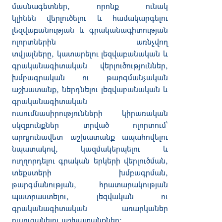
մասնագետներ
,
որոնք
ունակ
կլինեն
վերլուծելու
և
համակարգելու
լեզվաբանության
և
գրականագիտության
ոլորտներին
առնչվող
տվյալները
,
կատարելու
լեզվաբանական
և
գրականագիտական
վերլուծություններ
,
խմբագրական
ու
թարգմանչական
աշխատանք
,
ներդնելու
լեզվաբանական
և
գրականագիտական
ուսումնասիրությունների
կիրառական
սկզբունքներ
տրված
ոլորտում
`
արդյունավետ
աշխատանք
ապահովելու
նպատակով
,
կազմակերպելու
և
ուղղորդելու
գրական
երկերի
վերլուծման
,
տեքստերի
խմբագրման
,
թարգմանության
,
հրատարակության
պատրաստելու
,
լեզվական
ու
գրականագիտական
առարկաներ
ուսուցանելու
աշխատանքներ
։