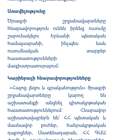
Առավելությունը
Ծրագրի
շրջանավարտները
հնարավորություն
ունեն
իրենց
ուսումը
շարունակելու
Երևանի
պետական
համալսարանի
,
ինչպես
նաև
ուսումնական
տարբեր
հաստատությունների
մագիստրատուրայում։
Կարիերայի հնարավորությունները
«
Հայոց
լեզու
և
գրականություն
»
ծրագրի
շրջանավարտները
կարող
են
աշխատանքի
անցնել
գիտակրթական
հաստատություններում։
Հնարավոր
աշխատավայրերն
են՝
ՀՀ
պետական
և
մասնավոր
բուհեր
,
հանրակրթական
դպրոցներ
,
Մատենադարան
,
ՀՀ
ԳԱԱ
լեզվի
և
գրականության
ինստիտուտներ
,