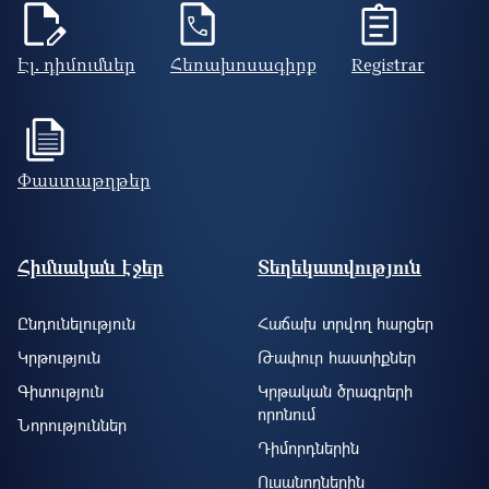
Էլ. դիմումներ
Հեռախոսագիրք
Registrar
Փաստաթղթեր
Footer site information
Հիմնական էջեր
Տեղեկատվություն
Ընդունելություն
Հաճախ տրվող հարցեր
Կրթություն
Թափուր հաստիքներ
Գիտություն
Կրթական ծրագրերի
որոնում
Նորություններ
Դիմորդներին
Ուսանողներին