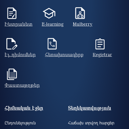
Ինտրանետ
E-learning
Mulberry
Էլ. դիմումներ
Հեռախոսագիրք
Registrar
Փաստաթղթեր
Footer site information
Հիմնական էջեր
Տեղեկատվություն
Ընդունելություն
Հաճախ տրվող հարցեր