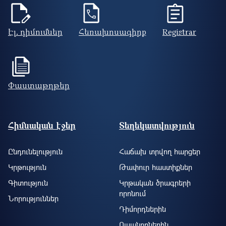
Էլ. դիմումներ
Հեռախոսագիրք
Registrar
Փաստաթղթեր
Footer site information
Հիմնական էջեր
Տեղեկատվություն
Ընդունելություն
Հաճախ տրվող հարցեր
Կրթություն
Թափուր հաստիքներ
Գիտություն
Կրթական ծրագրերի
որոնում
Նորություններ
Դիմորդներին
Ուսանողներին