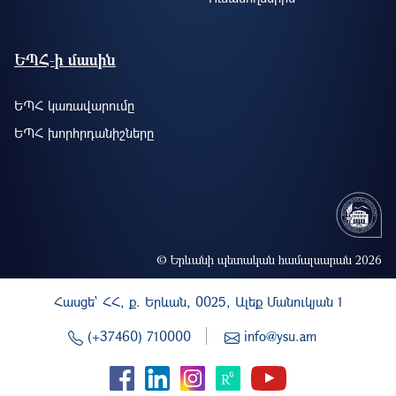
ԵՊՀ-ի մասին
ԵՊՀ կառավարումը
ԵՊՀ խորհրդանիշները
© Երևանի պետական համալսարան 2026
Հասցե` ՀՀ, ք. Երևան, 0025, Ալեք Մանուկյան 1
(+37460) 710000
info@ysu.am