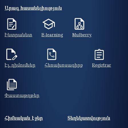
Արագ հասանելիություն
Ինտրանետ
E-learning
Mulberry
Էլ. դիմումներ
Հեռախոսագիրք
Registrar
Փաստաթղթեր
Footer site information
Հիմնական էջեր
Տեղեկատվություն