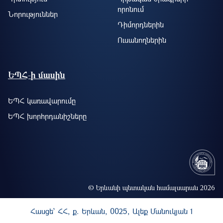
որոնում
Նորություններ
Դիմորդներին
Ուսանողներին
ԵՊՀ-ի մասին
ԵՊՀ կառավարումը
ԵՊՀ խորհրդանիշները
© Երևանի պետական համալսարան 2026
Հասցե` ՀՀ, ք. Երևան, 0025, Ալեք Մանուկյան 1