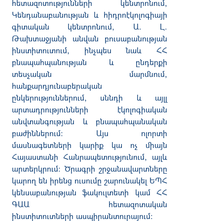
հետազոտությունների կենտրոնում
,
Կենդանաբանության և հիդրոէկոլոգիայի
գիտական կենտրոնում
,
Ա
.
Լ
.
Թախտաջյանի անվ
ան
բուսաբանության
ինստիտուտում
,
ինչպես նաև ՀՀ
բնապահպանության և ընդերքի
տեսչական մարմնում
,
հանքարդյունաբերական
ընկերություններում
,
սննդի և այլլ
արտադրությունների էկոլոգիական
անվտանգության և բնապահպանական
բաժիններում
:
Այս ոլորտի
մասնագետների կարիք կա ոչ միայն
Հայաստանի Հանրապետությունում
,
այլև
արտերկրում
:
Ծրագրի շրջանավարտները
կարող են իրենց ուսումը շարունակել ԵՊՀ
կենսաբանության ֆակուլտետի կամ ՀՀ
ԳԱԱ հետազոտական
ինստիտուտների ասպիրանտուրայում
: