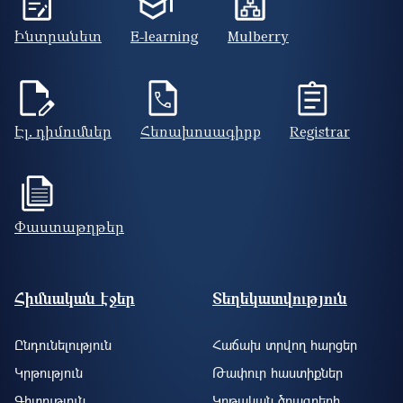
Ինտրանետ
E-learning
Mulberry
Էլ. դիմումներ
Հեռախոսագիրք
Registrar
Փաստաթղթեր
Footer site information
Հիմնական էջեր
Տեղեկատվություն
Ընդունելություն
Հաճախ տրվող հարցեր
Կրթություն
Թափուր հաստիքներ
Գիտություն
Կրթական ծրագրերի