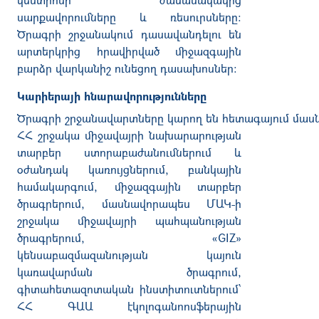
սարքավորումները և ռեսուրսները
:
Ծրագրի շրջանակում դասավանդելու են
արտերկրից հրավիրված միջազգային
բարձր վարկանիշ ունեցող դասախոսներ
:
Կարիերայի հնարավորությունները
Ծրագրի շրջանավարտները կարող են
հետագայում
մասն
ՀՀ շրջակա միջավայրի նախարարության
տարբեր ստորաբաժանումներում և
օժանդակ կառույցներում
,
բանկային
համակարգում
,
միջազգային տարբեր
ծրագրերում
,
մասնավորապես ՄԱԿ
-
ի
շրջակա միջավայրի պահպանության
ծրագրերում
, «
GIZ»
կենսաբազմազանության կայուն
կառավարման ծրագրում
,
գիտահետազոտական ինստիտուտներում՝
ՀՀ ԳԱԱ էկոլոգանոոսֆերային