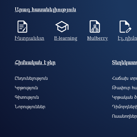
Արագ հասանելիություն
Ինտրանետ
E-learning
Mulberry
Էլ. դիմ
Footer site information
Հիմնական էջեր
Տեղեկատվ
Ընդունելություն
Հաճախ տրվ
Կրթություն
Թափուր հա
Գիտություն
Կրթական ծ
Նորություններ
Դիմորդներ
Ուսանողներ