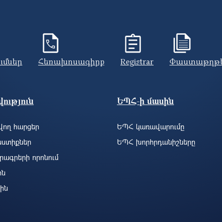
ումներ
Հեռախոսագիրք
Registrar
Փաստաթղթ
ություն
ԵՊՀ-ի մասին
ող հարցեր
ԵՊՀ կառավարումը
ստիքներ
ԵՊՀ խորհրդանիշները
րագրերի որոնում
ին
ին