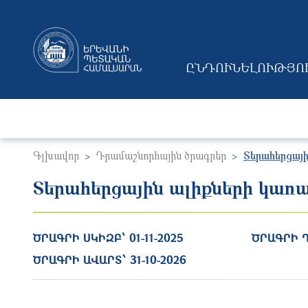
ԸՆԴՈՒՆԵԼՈՒԹՅՈ
MAIN NAVIGAT
Գլխավոր
Դրամաշնորհային ծրագրեր
Տերահերցայ
Տերահերցային ալիքների կառ
ԾՐԱԳՐԻ ՍԿԻԶԲ՝
01-11-2025
ԾՐԱԳՐԻ 
ԾՐԱԳՐԻ ԱՎԱՐՏ՝
31-10-2026