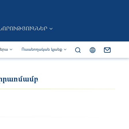
ՆՈՐՈՒԹՅՈՒՆՆԵՐ
իերա
Ուսանողական կյանք
կիրառմամբ