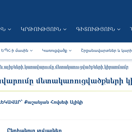
Skip to main content
ՒՆ
ԿՐԹՈՒԹՅՈՒՆ
ԳԻՏՈՒԹՅՈՒՆ
ION (ARM)
Secondary navigation (Arm)
ԵՊՀ-ի մասին
Կառուցվածք
Շրջանավարտներ և կար
ին ալիքների կառավարումը մետակառուցվածքների կիրառմամբ
ավարումը մետակառուցվածքների 
ՂԵԿԱՎԱՐ՝
Քաշանյան Հովսեփ Ալիկի
Ընդհանուր տվյալներ