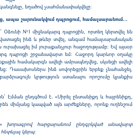
չկանգնելը, եղածով չսահմանափակվելը։
, ապա շարունակվում դպրոցում, համալսարանում...
 Օձունի №1 միջնակարգ դպրոցին, որտեղ կերտվել են
ավատացել ինձ և թևեր տվել, անգամ համալսարանական
ուրախացել իմ յուրաքանչյուր հաջողությամբ։ Եվ այսօր
արգ դպրոցի շրջանավարտ եմ։ Հաջորդ կարևոր օղակը
քային համակարգն ավելի ամրապնդվեց, սկսեցի ավելի
անց։ Դասախոսներս ինձ սովորեցրին երբեք չնահանջել,
բարձրագույն կրթություն ստանալու որոշումը կյանքիս
՝ Էմման ընդգծում է․ «Սիրել ընտանիքդ և հայրենիքդ,
են միմյանց կապված այն արժեքները, որոնք ուղենշում
ր» խորագրով հարցարանում ընդգրկված անավարտ
 հետևյալ կերպ։