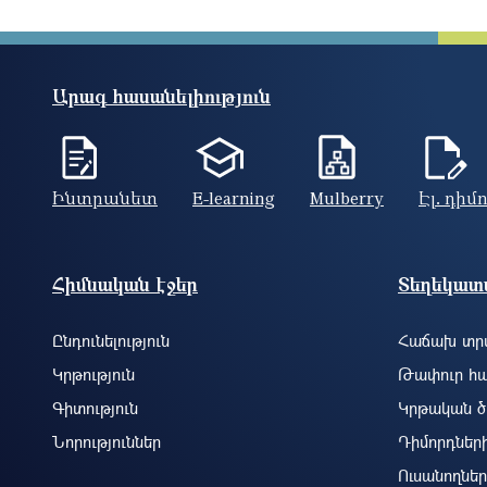
Արագ հասանելիություն
Ինտրանետ
E-learning
Mulberry
Էլ. դիմ
Footer site information
Հիմնական էջեր
Տեղեկատվ
Ընդունելություն
Հաճախ տրվ
Կրթություն
Թափուր հա
Գիտություն
Կրթական ծ
Նորություններ
Դիմորդներ
Ուսանողներ