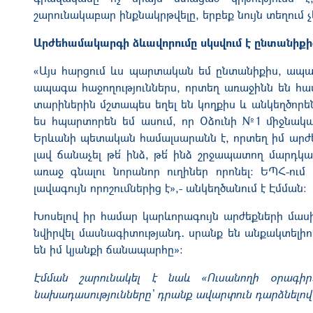
շարունակաբար ինքնակրթվելը, երբեք նույն տեղում 
Արժեհամակարգի ձևավորումը սկսվում է ընտանիքից
«Այս հարցում ևս պարտական եմ ընտանիքիս, ապա՝
ապագա հաջողություններս, որտեղ առաջինն են հ
տարիներին մշտապես եղել են կողքիս և անկեղծորեն 
ես հպարտորեն եմ ասում, որ Օձունի №1 միջնակ
Երևանի պետական համալսարանն է, որտեղ իմ արժե
լավ ճանաչել թե՛ ինձ, թե՛ ինձ շրջապատող մարդկ
առաջ գնալու նորանոր ուղիներ որոնել։ ԵՊՀ-ում 
լավագույն որոշումներից է»,- անկեղծանում է Էմման։
Խոսելով իր համար կարևորագույն արժեքների մասին
նվիրվել մասնագիտությանդ․ սրանք են անքակտելիոր
են իմ կյանքի ճանապարհը»։
Էմման շարունակել է նաև «Ուսանողի օրագի
նախադասությունները՝ դրանք ավարտուն դարձնելով