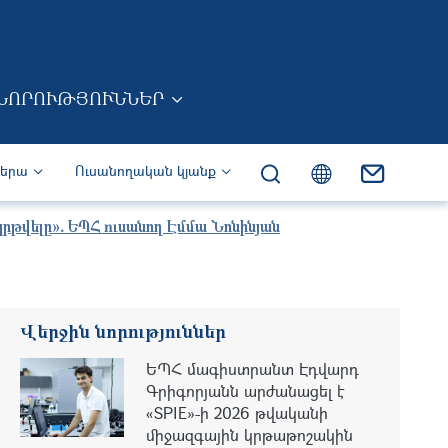
ՆՈՐՈՒԹՅՈՒՆՆԵՐ
իերա
Ուսանողական կյանք
կրթվելը»․ ԵՊՀ ուսանող Էմմա Նոնինյան
Վերջին նորություններ
ԵՊՀ մագիստրանտ Էդվարդ
Գրիգորյանն արժանացել է
«SPIE»-ի 2026 թվականի
միջազգային կրթաթոշակին