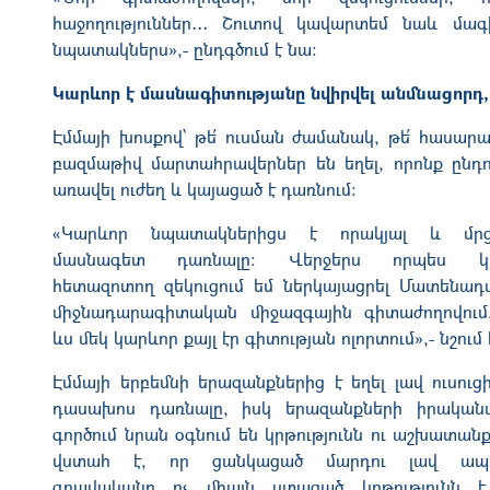
հաջողություններ․․․ Շուտով կավարտեմ նաև մա
նպատակներս»,- ընդգծում է նա։
Կարևոր է մասնագիտությանը նվիրվել անմնացորդ, ս
Էմմայի խոսքով՝ թե՛ ուսման ժամանակ, թե՛ հասար
բազմաթիվ մարտահրավերներ են եղել, որոնք ընդու
առավել ուժեղ և կայացած է դառնում։
«Կարևոր նպատակներիցս է որակյալ և մրց
մասնագետ դառնալը։ Վերջերս որպես կ
հետազոտող զեկուցում եմ ներկայացրել Մատենա
միջնադարագիտական միջազգային գիտաժողովում,
ևս մեկ կարևոր քայլ էր գիտության ոլորտում»,- նշում 
Էմմայի երբեմնի երազանքներից է եղել լավ ուսուց
դասախոս դառնալը, իսկ երազանքների իրական
գործում նրան օգնում են կրթությունն ու աշխատան
վստահ է, որ ցանկացած մարդու լավ ապ
գրավականը ոչ միայն ստացած կրթությունն է,