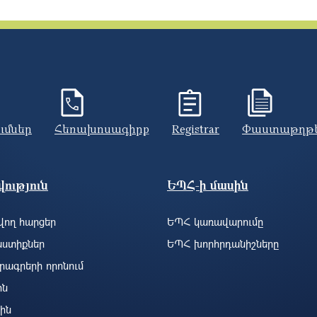
ումներ
Հեռախոսագիրք
Registrar
Փաստաթղթ
ություն
ԵՊՀ-ի մասին
ող հարցեր
ԵՊՀ կառավարումը
ստիքներ
ԵՊՀ խորհրդանիշները
րագրերի որոնում
ին
ին