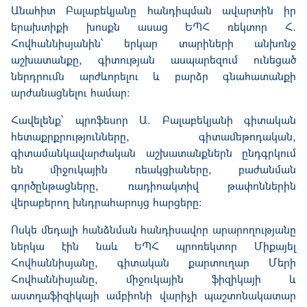
Անահիտ Բալաբեկյանը հանդիպման ավարտին իր
երախտիքի խոսքն ասաց ԵՊՀ ռեկտոր Հ.
Հովհաննիսյանին՝ երկար տարիների անխոնջ
աշխատանքը, գիտության ասպարեզում ունեցած
ներդրումն արժևորելու և բարձր գնահատանքի
արժանացնելու համար:
Հավելենք՝ պրոֆեսոր Ա. Բալաբեկյանի գիտական
հետաքրքրությունները, գիտամեթոդական,
գիտամանկավարժական աշխատանքներն ընդգրկում
են միջուկային ռեակցիաները, բաժանման
գործընթացները, ռադիոակտիվ թափոններին
վերաբերող խնդրահարույց հարցերը:
Ոսկե մեդալի հանձնման հանդիսավոր արարողությանը
ներկա էին նաև ԵՊՀ պրոռեկտոր Միքայել
Հովհաննիսյանը, գիտական քարտուղար Մերի
Հովհաննիսյանը, միջուկային ֆիզիկայի և
աստղաֆիզիկայի ամբիոնի վարիչի պաշտոնակատար