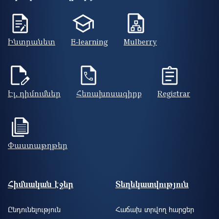
Ինտրանետ
E-learning
Mulberry
Էլ. դիմումներ
Հեռախոսագիրք
Registrar
Փաստաթղթեր
Footer site information
Հիմնական էջեր
Տեղեկատվություն
Ընդունելություն
Հաճախ տրվող հարցեր