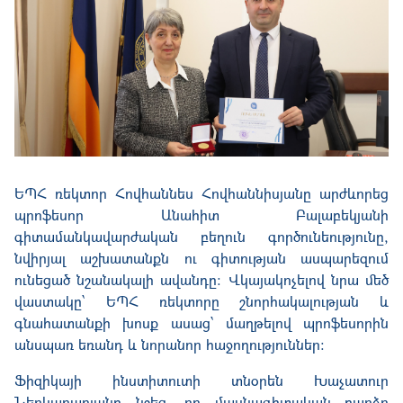
ԵՊՀ ռեկտոր Հովհաննես Հովհաննիսյանը արժևորեց
պրոֆեսոր Անահիտ Բալաբեկյանի
գիտամանկավարժական բեղուն գործունեությունը,
նվիրյալ աշխատանքն ու գիտության ասպարեզում
ունեցած նշանակալի ավանդը: Վկայակոչելով նրա մեծ
վաստակը՝ ԵՊՀ ռեկտորը շնորհակալության և
գնահատանքի խոսք ասաց՝ մաղթելով պրոֆեսորին
անսպառ եռանդ և նորանոր հաջողություններ։
Ֆիզիկայի ինստիտուտի տնօրեն Խաչատուր
Ներկարարյանը նշեց, որ մասնագիտական բարձր