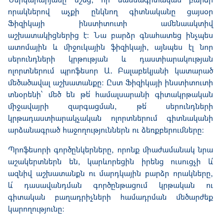
որակներով աչքի ընկնող գիտնականը ցայսօր
Ֆիզիկայի ինստիտուտի ամենաակտիվ
աշխատակիցներից է: Նա բարձր գնահատեց ինչպես
ատոմային և միջուկային ֆիզիկայի, այնպես էլ նոր
սերունդների կրթության և դաստիարակության
ոլորտներում պրոֆեսոր Ա․ Բալաբեկյանի կատարած
մեծածավալ աշխատանքը: Ըստ Ֆիզիկայի ինստիտուտի
տնօրենի՝ մեծ են թե՛ համալսարանի գիտակրթական
միջավայրի զարգացման, թե՛ սերունդների
կրթադաստիարակչական ոլորտներում գիտնականի
արձանագրած հաջողություններն ու ձեռքբերումները:
Պրոֆեսորի գործընկերները, որոնք միաժամանակ նրա
աշակերտներն են, կարևորեցին իրենց ուսուցչի և՛
ազնիվ աշխատանքն ու մարդկային բարձր որակները,
և՛ դասավանդման գործընթացում կրթական ու
գիտական բաղադրիչների համադրման մեծարժեք
կարողությունը: