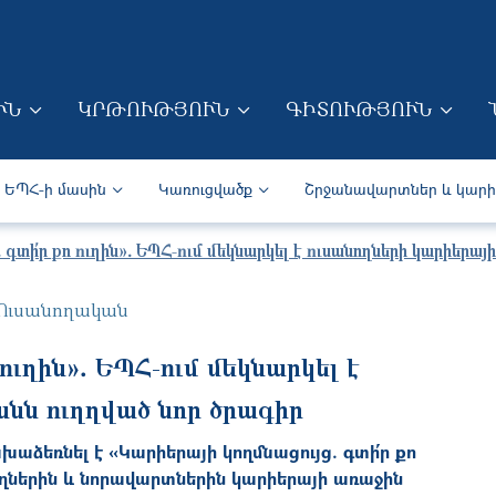
Skip to main content
ՒՆ
ԿՐԹՈՒԹՅՈՒՆ
ԳԻՏՈՒԹՅՈՒՆ
ION (ARM)
Secondary navigation (Arm)
ԵՊՀ-ի մասին
Կառուցվածք
Շրջանավարտներ և կար
 գտի՛ր քո ուղին»․ ԵՊՀ-ում մեկնարկել է ուսանողների կարիեր
Ուսանողական
ուղին»․ ԵՊՀ-ում մեկնարկել է
նն ուղղված նոր ծրագիր
աձեռնել է «Կարիերայի կողմնացույց. գտի՛ր քո
նողներին և նորավարտներին կարիերայի առաջին