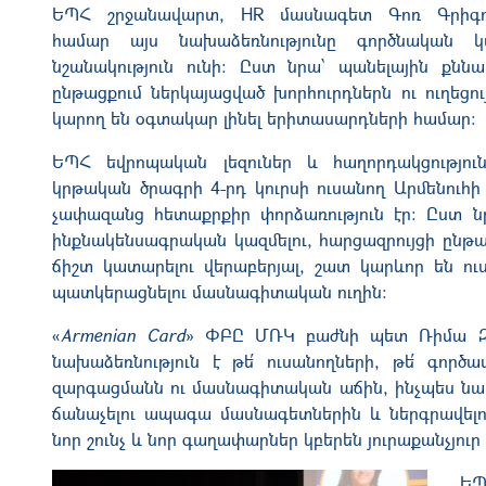
ԵՊՀ շրջանավարտ, HR մասնագետ Գոռ Գրիգո
համար այս նախաձեռնությունը գործնական կ
նշանակություն ունի։ Ըստ նրա՝ պանելային քնն
ընթացքում ներկայացված խորհուրդներն ու ուղեցու
կարող են օգտակար լինել երիտասարդների համար։
ԵՊՀ եվրոպական լեզուներ և հաղորդակցություն
կրթական ծրագրի 4-րդ կուրսի ուսանող Արմենուհի
չափազանց հետաքրքիր փորձառություն էր։ Ըստ ն
ինքնակենսագրական կազմելու, հարցազրույցի ընթաց
ճիշտ կատարելու վերաբերյալ, շատ կարևոր են ու
պատկերացնելու մասնագիտական ուղին։
«
Armenian Card
» ՓԲԸ ՄՌԿ բաժնի պետ Ռիմա Զա
նախաձեռնություն է թե՛ ուսանողների, թե՛ գոր
զարգացմանն ու մասնագիտական աճին, ինչպես նաև 
ճանաչելու ապագա մասնագետներին և ներգրավելու
նոր շունչ և նոր գաղափարներ կբերեն յուրաքանչյուր
ԵՊ