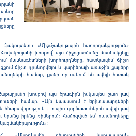
րյանի
արևոր
արկման
յցները
 ֆակուլտետի «Միջմշակութային հաղորդակցություն»
 Հովակիմյանի խոսքով՝ այս միջոցառմանը մասնակցելը
րա՝ մասնագետների խորհուրդները, հատկապես՝ ճիշտ
քում ճիշտ դրսևորվելու և կարիերայի առաջին քայլերը
սանողների համար, քանի որ օգնում են ավելի հստակ
քարյանի խոսքով այս ծրագիրն իսկապես շատ լավ
ծատուների համար․ «Այն նպաստում է երիտասարդների
հնարավորություն է տալիս գործատուներին ավելի լավ
 նրանց իրենց թիմերում։ Համոզված եմ՝ ուսանողները
 կազմակերպություն»։
Հ «Մարդկային ռեսուրսների կառավարում»