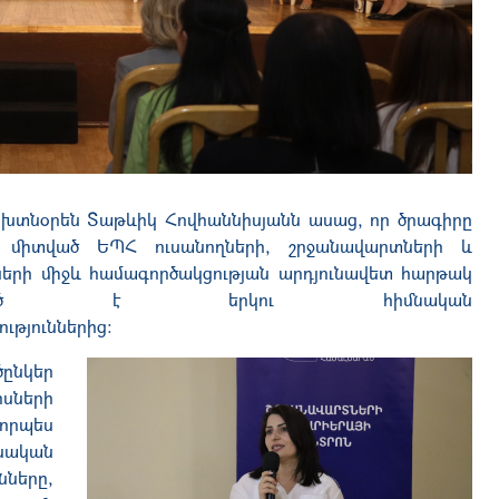
խտնօրեն Տաթևիկ Հովհաննիսյանն ասաց, որ ծրագիրը
՝ միտված ԵՊՀ ուսանողների, շրջանավարտների և
երի միջև համագործակցության արդյունավետ հարթակ
կացած է երկու հիմնական
ւթյուններից։
նկեր
սների
որպես
ծնական
նները,