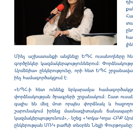
դի
քա
Հա
տա
ըն
հա
լի
Մինչ աշխատանքի անցնելը ԵՊՀ ուսանողները հնար
գործընկեր կազմակերպություններում։ Փորձնակութ
Արմենիա
» ընկերությունը, որի հետ ԵՊՀ շրջանա
ինչ համագործակցում է։
«ԵՊՀ-ի հետ ունենք երկարամյա համագործակցու
փորձնակության ծրագրերի շրջանակում։ Շատ ուսա
գալիս են մեզ մոտ որպես փորձնակ և հաջողու
շարունակում իրենց մասնագիտական ճանապարհ
կազմակերպությունում»,- նշեց «
Կոկա-Կոլա ՀԲՔ Ար
ընկերության ՄՌԿ բաժնի տնօրեն Նելլի Փուրթոյանը