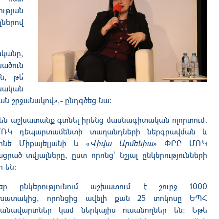
ության
ղներով
ականը,
նածուն
, թե՛
նական
ն շրջանակով»,- ընդգծեց նա։
են աշխատանք գտնել իրենց մասնագիտական ոլորտում․
ՄՌԿ դեպարտամենտի տաղանդների ներգրավման և
նե Միքայելյանի և «
Վիվա Արմենիա
» ՓԲԸ ՄՌԿ
րած տվյալները, ըստ որոնց՝ նշյալ ընկերությունների
 են։
եր ընկերությունում աշխատում է շուրջ 1000
խատակից, որոնցից ավելի քան 25 տոկոսը ԵՊՀ
ջանավարտներ կամ ներկայիս ուսանողներ են։ Եթե