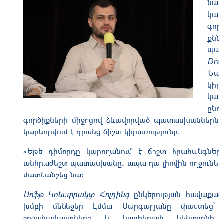
նա
կա
գո
քն
պա
Dr
Նա
կի
կա
ըն
գործիքների միջոցով ձևավորված պատասխաններն 
կարևորվում է դրանց ճիշտ կիրառությունը։
«Եթե դիմորդը կարողանում է ճիշտ հրահանգնե
անհրաժեշտ պատասխանը, ապա դա լիովին ողջունելի է
մատնանշեց նա։
Սոֆթ Կոնստրակտ Հոլդինգ
ընկերության հավաքա
խմբի մենեջեր Էմմա Մարգարյանը փաստեց
շրջանավարտների և կարիերայի կենտրոն