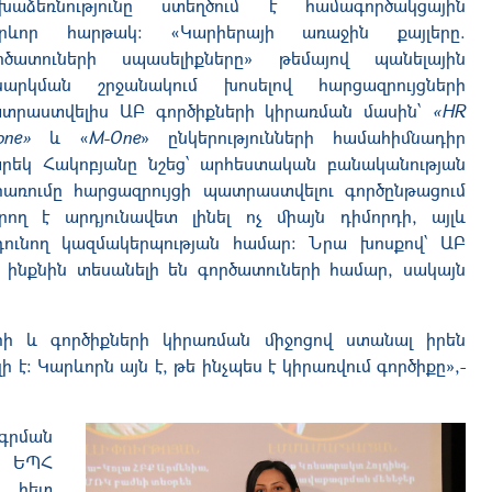
խաձեռնությունը ստեղծում է համագործակցային
րևոր հարթակ։ «Կարիերայի առաջին քայլերը.
րծատուների սպասելիքները» թեմայով պանելային
նարկման շրջանակում խոսելով հարցազրույցների
տրաստվելիս ԱԲ գործիքների կիրառման մասին՝
«HR
one»
և «
M-One
» ընկերությունների համահիմնադիր
րեկ Հակոբյանը նշեց՝ արհեստական բանականության
րառումը հարցազրույցի պատրաստվելու գործընթացում
րող է արդյունավետ լինել ոչ միայն դիմորդի, այլև
դունող կազմակերպության համար։ Նրա խոսքով՝ ԱԲ
ինքնին տեսանելի են գործատուների համար, սակայն
րի և գործիքների կիրառման միջոցով ստանալ իրեն
։ Կարևորն այն է, թե ինչպես է կիրառվում գործիքը»,-
գրման
՝ ԵՊՀ
ի հետ