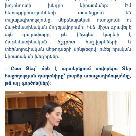
խոչընդոտի խնդրի կիրառմանը։ Իմ
հետաքրքրությունների առանցքում են
տվյալագիտությունը, մեքենայական ուսուցումն ու
մաթեմատիկական մոդելավորումը։ Ինձ միշտ գրավել է
այն գաղափարը, թե ինչպես կարելի է
մաթեմատիկական ճշգրիտ հաշվարկների և
տեխնոլոգիական մեթոդների սինթեզով լուծել իրական
կիրառական խնդիրներ։
- Ըստ Ձեզ՝ ո՞րն է արտերկրում սովորելու Ձեր
հաջողության գաղտնիքը՝ բարձր առաջադիմությո՞ւնը,
թե՞ այլ գործոն(ներ)։