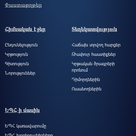
Փաստաթղթեր
Footer site information
Հիմնական էջեր
Տեղեկատվություն
Ընդունելություն
Հաճախ տրվող հարցեր
Կրթություն
Թափուր հաստիքներ
Գիտություն
Կրթական ծրագրերի
որոնում
Նորություններ
Դիմորդներին
Ուսանողներին
ԵՊՀ-ի մասին
ԵՊՀ կառավարումը
ԵՊՀ խորհրդանիշները