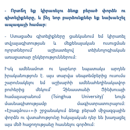
- Որտե՞ղ եք կիրառելու ձեռք բերած փորձն ու
գիտելիքները, և ի՞նչ նոր բարձունքներ եք նախանշել
ապագայի համար։
- Ստացածս գիտելիքները ցանկանում եմ կիրառել
տվյալագիտության և մեքենայական ուսուցման
ոլորտներում՝ աշխատելով տեխնոլոգիական
առաջատար ընկերություններում։
Իսկ ամենամոտ ու կարևոր նպատակս արդեն
իրականություն է. այս տարվա սեպտեմբերից ուսումս
շարունակելու եմ աշխարհի ամենահեղինակավոր
բուհերից մեկում՝ Չինաստանի Ցինխուայի
համալսարանում (Tsinghua University)՝ նույն
մասնագիտությամբ մագիստրատուրայում։
«Էրազմուս+»-ի շրջանակում ձեռք բերած միջազգային
փորձն ու վստահությունը հսկայական դեր են խաղացել
այս մեծ հաջողությանը հասնելու գործում։