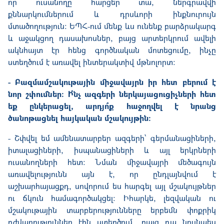
որ ուսանողը հարցեր տա, ներգրավվի
քննարկումներում և դրսևորի ինքնուրույն
մտածողություն։ ԵՊՀ-ում մենք ևս ունենք բարձրակարգ
և աջակցող դասախոսներ, բայց արտերկրում ավելի
ակնհայտ էր հենց գործնական մոտեցումը, ինչը
ստեղծում է առավել ինտերակտիվ մթնոլորտ։
- Բազմամշակութային միջավայրն իր հետ բերում է
նոր շփումներ։ Ի՞նչ ազգերի ներկայացուցիչների հետ
եք ընկերացել, արդյո՞ք հաջողվել է նրանց
ծանոթացնել հայկական մշակույթին։
- Շփվել եմ ամենատարբեր ազգերի՝ գերմանացիների,
իտալացիների, իսպանացիների և այլ երկրների
ուսանողների հետ։ Նման միջավայրի մեծագույն
առավելությունն այն է, որ ընդլայնվում է
աշխարհայացքդ, սովորում ես հարգել այլ մշակույթներ
ու ճկուն համագործակցել։ Իհարկե, լեզվական ու
մշակութային տարբերությունները երբեմն փոքրիկ
դժվարություններ էին ստեղծում, բայց դա նույնպես