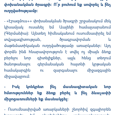
փոխանակման ծրագրի։ Ո՞ր բուհում եք սովորել և ի՞նչ
ուղղվածությամբ։
- «Էրազմուս+» փոխանակման ծրագրի շրջանակում մեկ
կիսամյակ ուսանել եմ Աալենի համալսարանում
(Գերմանիա): Այնտեղ հիմնականում ուսումնասիրել եմ
տվյալագիտության, ծրագրավորման և
մաթեմատիկական ուղղվածությամբ առարկաներ։ Այդ
փորձն ինձ հնարավորություն է տվել ոչ միայն ձեռք
բերելու նոր գիտելիքներ, այլև հենց տեղում
ծանոթանալու գերմանական հայտնի կրթական
համակարգին ու զարգանալու միջազգային
միջավայրում։
- Իսկ կոնկրետ ի՞նչ մասնագիտական նոր
հմտություններ եք ձեռք բերել և ի՞նչ ձևաչափի
միջոցառումների եք մասնակցել։
- Ուսումնասիրված առարկաների շնորհիվ զգալիորեն