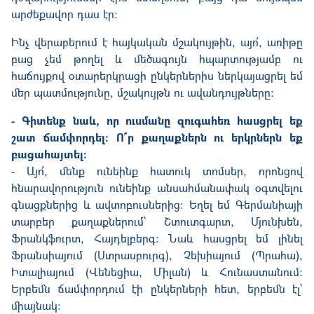
արժեքավոր դաս էր։
Ինչ վերաբերում է հայկական մշակույթին, այո՛, առիթը
բաց չեմ թողել և մեծագույն հպարտությամբ ու
հաճույքով օտարերկրացի ընկերներիս ներկայացրել եմ
մեր պատմությունը, մշակույթն ու ավանդույթները։
- Գիտենք նաև, որ ուսմանը զուգահեռ հասցրել եք
շատ ճամփորդել։ Ո՞ր քաղաքներն ու երկրներն եք
բացահայտել։
- Այո՛, մենք ունեինք հատուկ տոմսեր, որոնցով
հնարավորություն ունեինք անսահմանափակ օգտվելու
գնացքներից և ավտոբուսներից
։ Եղել եմ Գերմանիայի
տարբեր քաղաքներում՝ Շտուտգարտ, Մյունխեն,
Ֆրանկֆուրտ, Հայդելբերգ
։ Նաև հասցրել եմ լինել
Ֆրանսիայում (Ստրասբուրգ), Չեխիայում (Պրահա),
Իտալիայում (Վենեցիա, Միլան) և Հունաստանում
։
Երբեմն ճամփորդում էի ընկերների հետ, երբեմն էլ՝
միայնակ: