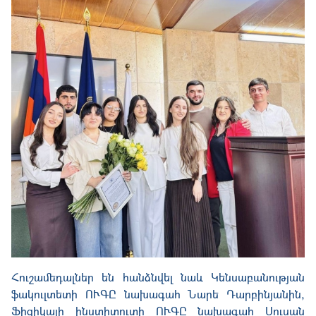
Հուշամեդալներ են հանձնվել նաև Կենսաբանության
ֆակուլտետի ՈՒԳԸ նախագահ Նարե Դարբինյանին,
Ֆիզիկայի ինստիտուտի ՈՒԳԸ նախագահ Սուսան