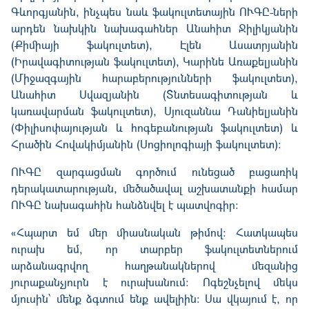
Գևորգյանին, ինչպես նաև ֆակուլտետային ՈՒԳԸ-ների
արդեն նախկին նախագահներ Անահիտ Ջիլիկյանին
(Քիմիայի ֆակուլտետ), Էլեն Ասատրյանին
(Իրավագիտության ֆակուլտետ), Կարինե Առաքելյանին
(Միջազգային հարաբերությունների ֆակուլտետ),
Անահիտ Սվազյանին (Տնտեսագիտության և
կառավարման ֆակուլտետ), Սյուզաննա Դանիելյանին
(Փիլիսոփայության և հոգեբանության ֆակուլտետ) և
Հրածին Հովակիմյանին (Սոցիոլոգիայի ֆակուլտետ)։
ՈՒԳԸ զարգացման գործում ունեցած բացառիկ
դերակատարության, մեծածավալ աշխատանքի համար
ՈՒԳԸ նախագահին հանձնվել է պատվոգիր։
«Հպարտ եմ մեր միասնական թիմով: Հատկապես
ուրախ եմ, որ տարբեր ֆակուլտետներում
արձանագրվող հաղթանակներով մեզանից
յուրաքանչյուրն է ուրախանում: Ոգեշնչելով մեկս
մյուսին՝ մենք ձգտում ենք ավելիին։ Սա վկայում է, որ