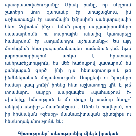
պատրաստվածությունը: Միակ բանը, որ սկզբում
շատերի մոտ զարմանք էր առաջացնում, իմ
աշխատանքն էր ատոմային էմիսսիոն սպեկտրաչափի
հետ: Չգիտես՝ ինչու, նման բարդ սարքավորումների
սպասարկումն ու տարրային անալիզ կատարելը
համարվում էր «տղամարդու աշխատանք»: Ես այդ
մոտեցման հետ բացարձակապես համաձայն չեմ: Եթե
լաբորատորիայում առկա է հրատապ
անհրաժեշտություն, ես մեծ հաճույքով կատարում եմ
ցանկացած գործ՝ լինի դա հետազոտություն թե
ինժեներական միջամտություն: Սարքերի ու նյութերի
համար կապ չունի՝ իրենց հետ աշխատողը կի՞ն է, թե՞
տղամարդ. սարքը պարզապես «պահանջում է»
գիտելիք, հմտություն և մի փոքր էլ «ամուր ձեռք»՝
անկախ սեռից»,- մատնանշում է Անին և հավելում, որ
իր հիմնական «զենքը» մասնագիտական գիտելիքն ու
հետևողականությունն են:
Գիտությունը՝ տեսությունից մինչև իրական