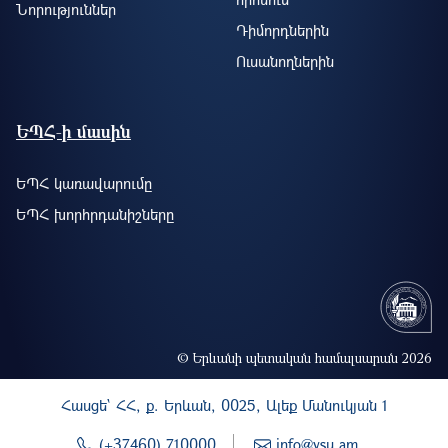
Նորություններ
Դիմորդներին
Ուսանողներին
ԵՊՀ-ի մասին
ԵՊՀ կառավարումը
ԵՊՀ խորհրդանիշները
© Երևանի պետական համալսարան 2026
Հասցե` ՀՀ, ք. Երևան, 0025, Ալեք Մանուկյան 1
(+37460) 710000
info@ysu.am