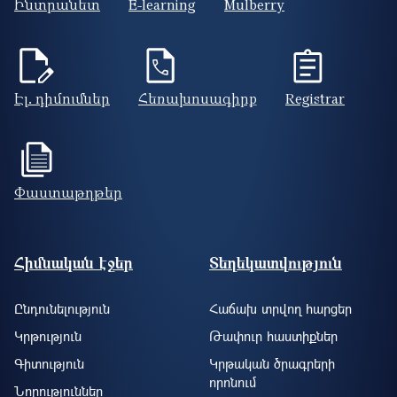
Ինտրանետ
E-learning
Mulberry
Էլ. դիմումներ
Հեռախոսագիրք
Registrar
Փաստաթղթեր
Footer site information
Հիմնական էջեր
Տեղեկատվություն
Ընդունելություն
Հաճախ տրվող հարցեր
Կրթություն
Թափուր հաստիքներ
Գիտություն
Կրթական ծրագրերի
որոնում
Նորություններ