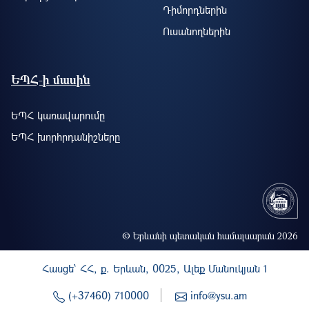
Դիմորդներին
Ուսանողներին
ԵՊՀ-ի մասին
ԵՊՀ կառավարումը
ԵՊՀ խորհրդանիշները
© Երևանի պետական համալսարան 2026
Հասցե` ՀՀ, ք. Երևան, 0025, Ալեք Մանուկյան 1
(+37460) 710000
info@ysu.am