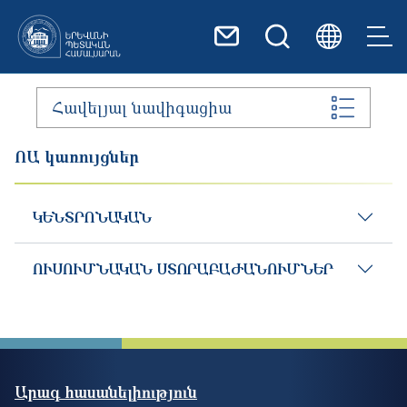
Skip to main content
Հավելյալ նավիգացիա
ՈԱ կառույցներ
ԿԵՆՏՐՈՆԱԿԱՆ
ՈՒՍՈՒՄՆԱԿԱՆ ՍՏՈՐԱԲԱԺԱՆՈՒՄՆԵՐ
Արագ հասանելիություն