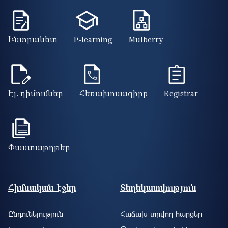
Ինտրանետ
E-learning
Mulberry
Էլ. դիմումներ
Հեռախոսագիրք
Registrar
Փաստաթղթեր
Footer site information
Հիմնական էջեր
Տեղեկատվություն
Ընդունելություն
Հաճախ տրվող հարցեր